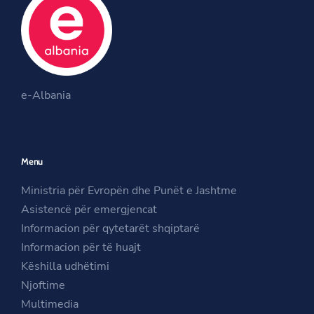
b
t
a
o
e
g
o
r
r
O
k
a
O
p
m
e-Albania
p
e
O
e
n
p
n
s
e
Menu
s
i
n
i
n
s
Ministria për Evropën dhe Punët e Jashtme
n
a
i
Asistencë për emergjencat
a
n
n
Informacion për qytetarët shqiptarë
n
e
a
Informacion për të huajt
e
w
n
Këshilla udhëtimi
w
w
e
Njoftime
w
i
w
Multimedia