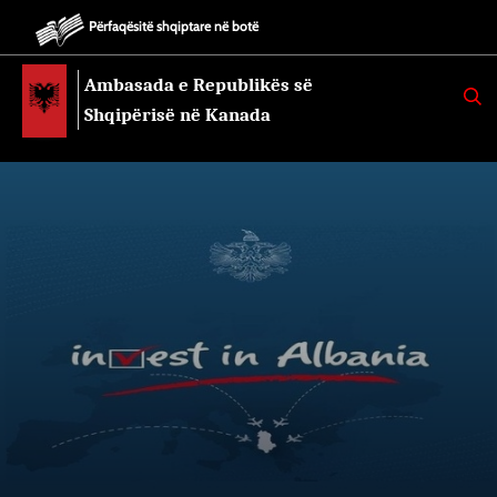
Përfaqësitë shqiptare në botë
Ambasada e Republikës së
K
E
Shqipërisë në Kanada
R
K
O