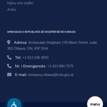
i
n
w
Njihu me stafin
n
d
i
Arkiv
d
o
n
o
w
d
w
o
AMBASADA E REPUBLIKËS SË SHQIPËRISË NË KANADA
w
Adresa:
Ambasada Shqiptare 130 Albert Street, suite
302 Ottawa, ON, KIP 5G4
Tel:
+1 613 236 3053
Nr. i Emergjencës:
+1 613 864 7575
E-mail:
embassy.ottawa@mfa.gov.al
menu