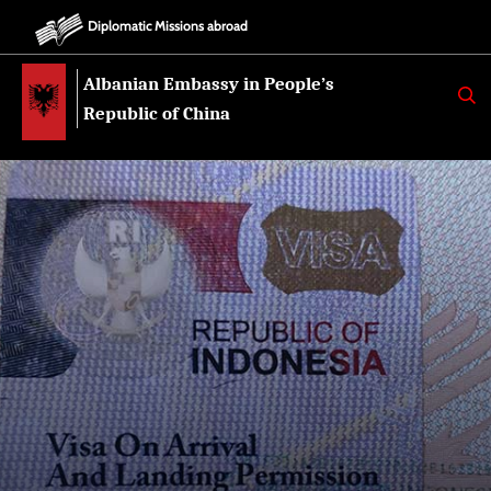
Diplomatic Missions abroad
Albanian Embassy in People’s
K
E
Republic of China
R
K
O