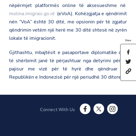
nëpërmjet platformës online të aksesueshme në
molina.imigrasi.go.id
(eVoA). Kohëzgjatja e qëndrimit
nën “VoA” është 30 ditë, me opsionin për të zgjatur
qëndrimin vetëm një herë me 30 ditë shtesë në zyrën
lokale të imigracionit.
Share
Gjithashtu, mbajtësit e pasaportave diplomatike dhe
S
h
të shërbimit janë të përjashtuar nga detyrimi për tu
S
a
h
r
pajisur me vizë për të hyrë dhe qëndruar në
h
a
e
t
Republikën e Indonezisë për një periudhë 30 ditore.
r
t
t
e
h
p
t
i
s
h
s
:
i
p
/
s
a
/
p
g
Connect With Us
a
a
e
F
T
I
m
g
o
a
w
n
b
e
n
c
i
s
a
o
F
e
t
t
s
n
a
b
t
a