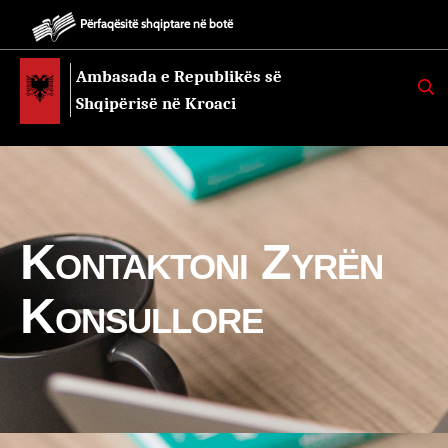
Përfaqësitë shqiptare në botë
Ambasada e Republikës së
K
E
Shqipërisë në Kroaci
R
K
O
Kontaktoni Zyrën
Konsullore