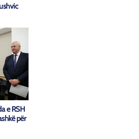
Aushvic
da e RSH
ashkë për