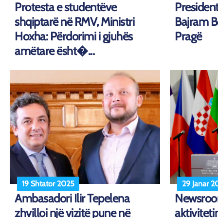
Protesta e studentëve
Presidenti
shqiptarë në RMV, Ministri
Bajram Be
Hoxha: Përdorimi i gjuhës
Pragë
amëtare ësht�...
19 Shtator 2025
29 Janar 2
Ambasadori Ilir Tepelena
Newsroo
zhvilloi një vizitë pune në
aktiviteti