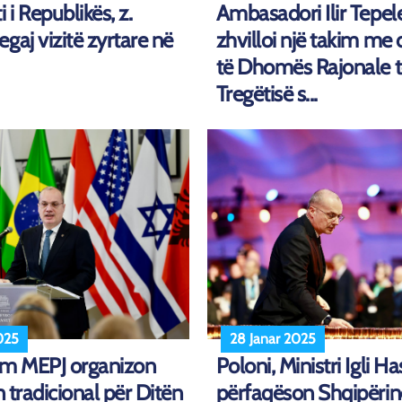
 i Republikës, z.
Ambasadori Ilir Tepel
gaj vizitë zyrtare në
zhvilloi një takim me 
të Dhomës Rajonale 
Tregëtisë s...
025
28 Janar 2025
m MEPJ organizon
Poloni, Ministri Igli Ha
n tradicional për Ditën
përfaqëson Shqipëri