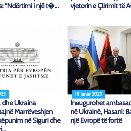
: “Ndërtimi i një t�...
vjetorin e Çlirimit të 
025
18 Janar 2025
a dhe Ukraina
Inaugurohet ambasa
ajnë Marrëveshjen
në Ukrainë, Hasani: B
këpunim në Siguri dhe
një Evropë të fortë
...