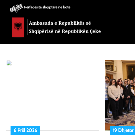
Përfaqësitë shqiptare në botë
Ambasada e Republikës së
Shqipërisë në Republikën Çeke
6 Prill 2026
19 Dhjetor