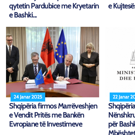
qytetin Pardubice me Kryetarin
e Kujtesës
e Bashki...
24 Janar 2025
22 Janar 2
Shqipëria firmos Marrëveshjen
Shqipëri
e Vendit Pritës me Bankën
Nënshkru
Evropiane të Investimeve
për Bash
Mbështetj