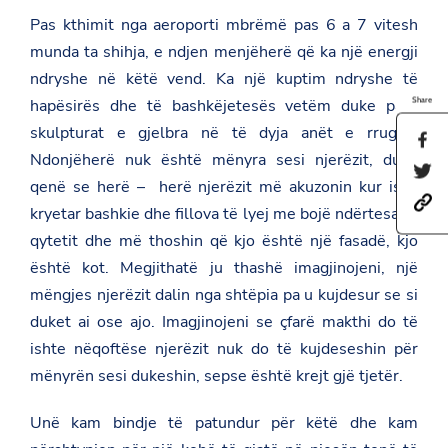
Pas kthimit nga aeroporti mbrëmë pas 6 a 7 vitesh
munda ta shihja, e ndjen menjëherë që ka një energji
ndryshe në këtë vend. Ka një kuptim ndryshe të
Share
hapësirës dhe të bashkëjetesës vetëm duke parë
skulpturat e gjelbra në të dyja anët e rrugës.
S
h
Ndonjëherë nuk është mënyra sesi njerëzit, duke
S
a
qenë se herë – herë njerëzit më akuzonin kur isha
h
r
h
a
e
kryetar bashkie dhe fillova të lyej me bojë ndërtesat e
t
r
t
t
e
qytetit dhe më thoshin që kjo është një fasadë, kjo
h
p
t
i
është kot. Megjithatë ju thashë imagjinojeni, një
s
h
s
:
i
mëngjes njerëzit dalin nga shtëpia pa u kujdesur se si
p
/
s
a
duket ai ose ajo. Imagjinojeni se çfarë makthi do të
/
p
g
a
a
e
ishte nëqoftëse njerëzit nuk do të kujdeseshin për
m
g
o
b
e
mënyrën sesi dukeshin, sepse është krejt gjë tjetër.
n
a
o
F
s
n
a
Unë kam bindje të patundur për këtë dhe kam
a
T
c
d
w
e