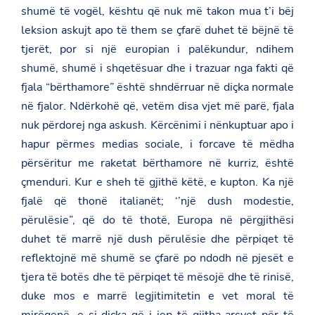
n
shumë të vogël, kështu që nuk më takon mua t’i bëj
-
leksion askujt apo të them se çfarë duhet të bëjnë të
e
-
tjerët, por si një europian i palëkundur, ndihem
9
-
shumë, shumë i shqetësuar dhe i trazuar nga fakti që
t
fjala “bërthamore” është shndërruar në diçka normale
e
-
në fjalor. Ndërkohë që, vetëm disa vjet më parë, fjala
t
nuk përdorej nga askush. Kërcënimi i nënkuptuar apo i
e
-
hapur përmes medias sociale, i forcave të mëdha
f
o
përsëritur me raketat bërthamore në kurriz, është
r
çmenduri. Kur e sheh të gjithë këtë, e kupton. Ka një
u
m
fjalë që thonë italianët; ‘’një dush modestie,
i
përulësie”, që do të thotë, Europa në përgjithësi
t
-
duhet të marrë një dush përulësie dhe përpiqet të
f
reflektojnë më shumë se çfarë po ndodh në pjesët e
u
t
tjera të botës dhe të përpiqet të mësojë dhe të rinisë,
u
r
duke mos e marrë legjitimitetin e vet moral të
e
mirëqenë, e si diçka që i jep të gjitha arsyet për të