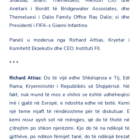
Shahbaz Sharif; Themeluesi, Mentori CIO dhe
Anëtarii i Bordit të Bridgewater Associates, dhe
Themeluesi i Dalio Family Office Ray Dalio; si dhe
Presidenti i FIFA-s Gianni Infantino.
Paneli u moderua nga Richard Attias, Kryetar i
Komitetit Ekzekutiv dhe CEO, Instituti FII.
* * *
Do të vijë edhe Shkëlqesia e Tij, Edi
Richard Attias:
Rama, Kryeministër i Republikës së Shqipërisë. Në
fakt, nuk mund të mos e shihni se është udhëheqësi
më i gjatë në Evropë, e ndoshta edhe në botë. Kemi
një teme mjaft të rëndësishme për të diskutuar. E
kemi nisur qysh sot në mëngjes, që do të thotë në
ç‘drejtim po shkon njerëzimi. Kjo do të na ndikojë të
gjithëve, po ndikon fëmijët tanë, do të ndikojë brezat