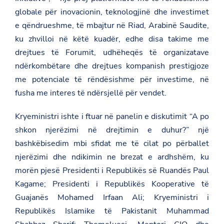
globale për inovacionin, teknologjinë dhe investimet
e qëndrueshme, të mbajtur në Riad, Arabinë Saudite,
ku zhvilloi në këtë kuadër, edhe disa takime me
drejtues të Forumit, udhëheqës të organizatave
ndërkombëtare dhe drejtues kompanish prestigjoze
me potenciale të rëndësishme për investime, në
fusha me interes të ndërsjellë për vendet.
Kryeministri ishte i ftuar në panelin e diskutimit “A po
shkon njerëzimi në drejtimin e duhur?” një
bashkëbisedim mbi sfidat me të cilat po përballet
njerëzimi dhe ndikimin ne brezat e ardhshëm, ku
morën pjesë Presidenti i Republikës së Ruandës Paul
Kagame; Presidenti i Republikës Kooperative të
Guajanës Mohamed Irfaan Ali; Kryeministri i
Republikës Islamike të Pakistanit Muhammad