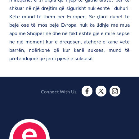
-
i
shkuar në një drejtim që sigurisht nuk është i duhuri.
n
Këtë mund të them për Europën. Se çfarë duhet të
v
e
bëjë ose të mos bëjë Evropa, nuk ka lidhje me mua
s
t
apo me Shqipërinë dhe në fakt është gjë e mirë sepse
m
në një moment kur e dreqosën, atëherë e kanë vetë
e
n
barrën, ndërkohë që kur kanë sukses, mund të
t
pretendojmë që jemi pjesë e suksesit.
-
i
n
i
t
i
a
Connect With Us
t
F
T
I
i
a
w
n
v
c
i
s
e
e
t
t
/
b
t
a
o
e
g
o
r
r
O
k
a
O
p
m