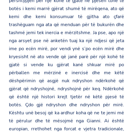
përshtypjen për një kohë të gjatë në pjesën tonë të
a
i
b
t
botës i kemi marrë gjërat shumë të mirëqena, ato që
t
o
.
t
o
kemi dhe kemi konsumuar të gjitha ato çfarë
g
e
k
o
r
trashëguam nga ata që menduan për të bukurën dhe
v
tashmë jemi tek inercia e mërzitshme. Ja pse, apo një
.
a
nga arsyet pse në anketën tuaj ka një ndjesi që jeta
l
ime po ecën mirë, por vendi ynë s’po ecën mirë dhe
/
d
kryesisht në ato vende që janë parë për një kohë të
e
n
gjatë si vende ku gjërat kanë shkuar mirë po
m
përballen me mërzinë e inercisë dhe me këtë
a
r
dëshpërimin që asgjë nuk ndryshon ndërkohë që
k
gjërat që ndryshojnë, ndryshojnë për keq. Ndërkohë
/
e
që është një histori krejt tjetër në këtë pjesë të
n
/
botës. Çdo gjë ndryshon dhe ndryshon për mirë.
n
Kështu unë besoj që ka ardhur koha që ne te jemi më
e
w
të përulur dhe të mësojmë nga Gianni. Ai është
s
europian, rrethohet nga forcat e vjetra tradicionale,
r