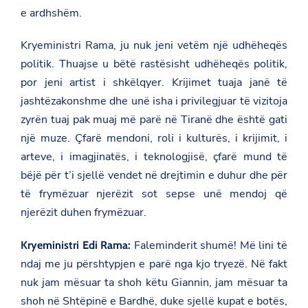
e ardhshëm.
Kryeministri Rama, ju nuk jeni vetëm një udhëheqës
politik. Thuajse u bëtë rastësisht udhëheqës politik,
por jeni artist i shkëlqyer. Krijimet tuaja janë të
jashtëzakonshme dhe unë isha i privilegjuar të vizitoja
zyrën tuaj pak muaj më parë në Tiranë dhe është gati
një muze. Çfarë mendoni, roli i kulturës, i krijimit, i
arteve, i imagjinatës, i teknologjisë, çfarë mund të
bëjë për t’i sjellë vendet në drejtimin e duhur dhe për
të frymëzuar njerëzit sot sepse unë mendoj që
njerëzit duhen frymëzuar.
Faleminderit shumë! Më lini të
Kryeministri Edi Rama:
ndaj me ju përshtypjen e parë nga kjo tryezë. Në fakt
nuk jam mësuar ta shoh këtu Giannin, jam mësuar ta
shoh në Shtëpinë e Bardhë, duke sjellë kupat e botës,