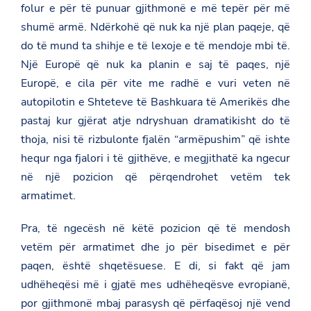
folur e për të punuar gjithmonë e më tepër për më
e
m
shumë armë. Ndërkohë që nuk ka një plan paqeje, që
i
do të mund ta shihje e të lexoje e të mendoje mbi të.
n
i
Një Europë që nuk ka planin e saj të paqes, një
s
t
Europë, e cila për vite me radhë e vuri veten në
r
autopilotin e Shteteve të Bashkuara të Amerikës dhe
i
-
pastaj kur gjërat atje ndryshuan dramatikisht do të
r
thoja, nisi të rizbulonte fjalën “armëpushim” që ishte
a
m
hequr nga fjalori i të gjithëve, e megjithatë ka ngecur
a
-
në një pozicion që përqendrohet vetëm tek
n
armatimet.
e
-
e
Pra, të ngecësh në këtë pozicion që të mendosh
d
vetëm për armatimet dhe jo për bisedimet e për
i
c
paqen, është shqetësuese. E di, si fakt që jam
i
o
udhëheqësi më i gjatë mes udhëheqësve evropianë,
n
por gjithmonë mbaj parasysh që përfaqësoj një vend
i