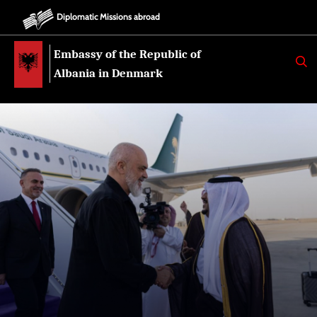
Diplomatic Missions abroad
Embassy of the Republic of
K
E
Albania in Denmark
R
K
O