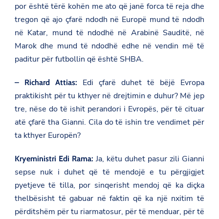
o
por është tërë kohën me ato që janë forca të reja dhe
o
m
tregon që ajo çfarë ndodh në Europë mund të ndodh
/
në Katar, mund të ndodhë në Arabinë Sauditë, në
r
i
Marok dhe mund të ndodhë edhe në vendin më të
a
paditur për futbollin që është SHBA.
d
-
a
Edi çfarë duhet të bëjë Evropa
– Richard Attias:
r
a
praktikisht për tu kthyer në drejtimin e duhur? Më jep
b
tre, nëse do të ishit perandori i Evropës, për të cituar
i
a
atë çfarë tha Gianni. Cila do të ishin tre vendimet për
-
ta kthyer Europën?
s
a
u
Ja, këtu duhet pasur zili Gianni
Kryeministri Edi Rama:
d
i
sepse nuk i duhet që të mendojë e tu përgjigjet
t
pyetjeve të tilla, por sinqerisht mendoj që ka diçka
e
-
thelbësisht të gabuar në faktin që ka një nxitim të
k
r
përditshëm për tu riarmatosur, për të menduar, për të
y