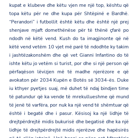
kupat e klubeve dhe këtu vjen me një top, kështu që
topa këtu për ne dhe kupa për Shtëpinë e Bardhë.
“Perandori” i futbollit është këtu dhe është një prej
shenjave mjaft domethënëse për të thënë çfarë po
ndodh në këtë vend. Kush do ta imagjinonte që në
këtë vend vetëm 10 vjet më parë të ndodhte ky takim
i jashtëzakonshëm dhe që vet Gianni Infantino do të
ishte këtu jo vetëm si turist, por dhe si një person që
përfaqëson lëvizjen më të madhe njerëzore e që
avokaton për 2034 Kupën e Botës së 3034-ës. Duke
iu kthyer pyetjes suaj, më duhet të ndaj bindjen time
të patundur që ka vende të mrekullueshme që mund
të jenë të varfëra, por nuk ka një vend të shëmtuar që
është i begatë dhe i pasur. Kësisoj ka një lidhje të
drejtpërdrejtë midis bukurisë dhe begatisë dhe ka një
lidhje të drejtpërdrejtë midis njerëzve dhe hapësirës