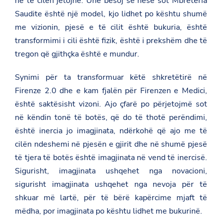
në të cilën jetojnë. Unë besoj se nëse sot Mbretëria
Saudite është një model, kjo lidhet po kështu shumë
me vizionin, pjesë e të cilit është bukuria, është
transformimi i cili është fizik, është i prekshëm dhe të
tregon që gjithçka është e mundur.
Synimi për ta transformuar këtë shkretëtirë në
Firenze 2.0 dhe e kam fjalën për Firenzen e Medici,
është saktësisht vizoni. Ajo çfarë po përjetojmë sot
në këndin tonë të botës, që do të thotë perëndimi,
është inercia jo imagjinata, ndërkohë që ajo me të
cilën ndeshemi në pjesën e gjirit dhe në shumë pjesë
të tjera të botës është imagjinata në vend të inercisë.
Sigurisht, imagjinata ushqehet nga novacioni,
sigurisht imagjinata ushqehet nga nevoja për të
shkuar më lartë, për të bërë kapërcime mjaft të
mëdha, por imagjinata po kështu lidhet me bukurinë.