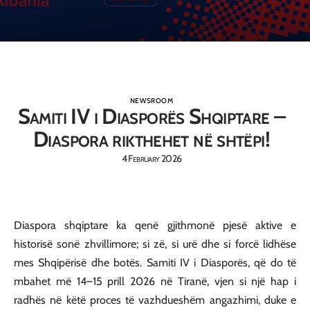
NEWSROOM
Samiti IV i Diasporës Shqiptare –
Diaspora rikthehet në shtëpi!
4 February 2026
Diaspora shqiptare ka qenë gjithmonë pjesë aktive e
historisë sonë zhvillimore; si zë, si urë dhe si forcë lidhëse
mes Shqipërisë dhe botës. Samiti IV i Diasporës, që do të
mbahet më 14–15 prill 2026 në Tiranë, vjen si një hap i
radhës në këtë proces të vazhdueshëm angazhimi, duke e