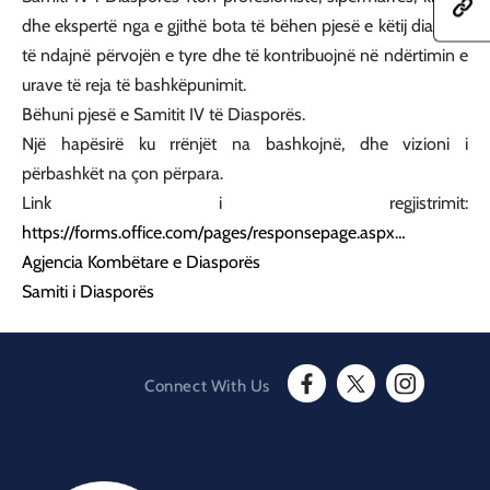
h
a
e
dhe ekspertë nga e gjithë bota të bëhen pjesë e këtij dialogu,
t
r
t
t
e
h
të ndajnë përvojën e tyre dhe të kontribuojnë në ndërtimin e
p
t
i
s
h
urave të reja të bashkëpunimit.
s
:
i
p
Bëhuni pjesë e Samitit IV të Diasporës.
/
s
a
/
p
Një hapësirë ku rrënjët na bashkojnë, dhe vizioni i
g
a
a
e
përbashkët na çon përpara.
m
g
o
b
e
n
Link i regjistrimit:
a
o
F
s
n
https://forms.office.com/pages/responsepage.aspx…
a
a
T
c
Agjencia Kombëtare e Diasporës
d
w
e
a
i
Samiti i Diasporës
b
t
t
o
.
t
o
g
e
k
o
r
v
Connect With Us
.
F
T
I
a
a
w
n
l
c
i
s
/
e
t
t
d
b
t
a
e