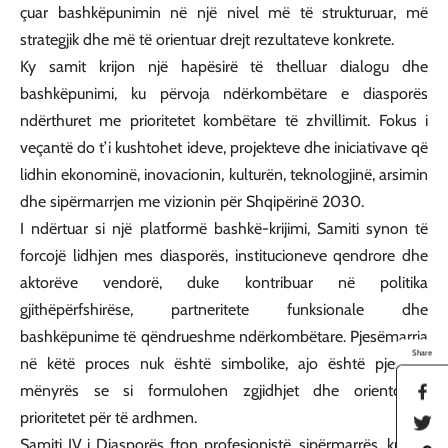
çuar bashkëpunimin në një nivel më të strukturuar, më
strategjik dhe më të orientuar drejt rezultateve konkrete.
Ky samit krijon një hapësirë të thelluar dialogu dhe
bashkëpunimi, ku përvoja ndërkombëtare e diasporës
ndërthuret me prioritetet kombëtare të zhvillimit. Fokus i
veçantë do t’i kushtohet ideve, projekteve dhe iniciativave që
lidhin ekonominë, inovacionin, kulturën, teknologjinë, arsimin
dhe sipërmarrjen me vizionin për Shqipërinë 2030.
I ndërtuar si një platformë bashkë-krijimi, Samiti synon të
forcojë lidhjen mes diasporës, institucioneve qendrore dhe
aktorëve vendorë, duke kontribuar në politika
gjithëpërfshirëse, partneritete funksionale dhe
bashkëpunime të qëndrueshme ndërkombëtare. Pjesëmarrja
Share
në këtë proces nuk është simbolike, ajo është pjesë e
mënyrës se si formulohen zgjidhjet dhe orientohen
S
h
prioritetet për të ardhmen.
S
a
h
r
Samiti IV i Diasporës fton profesionistë, sipërmarrës, krijues