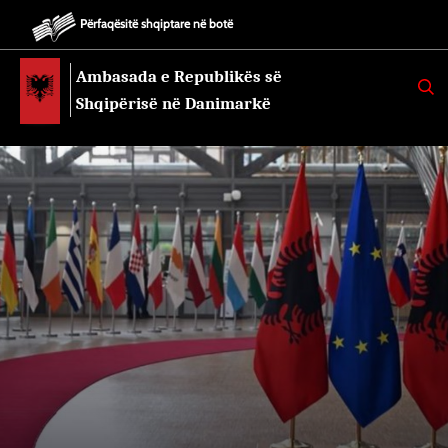
Përfaqësitë shqiptare në botë
Ambasada e Republikës së
K
E
Shqipërisë në Danimarkë
R
K
O