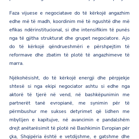
d
w
e
a
i
b
Faza vijuese e negociatave do të kërkojë angazhim
t
t
o
.
t
edhe më të madh, koordinim më të ngushtë dhe më
o
g
e
k
efikas ndërinstitucional, si dhe intensifikim të punës
o
r
v
nga të gjitha strukturat dhe grupet negociatore. Ajo
.
a
do të kërkojë qëndrueshmëri e përshpejtim të
l
reformave dhe zbatim të plotë të angazhimeve të
/
d
marra.
e
n
Njëkohësisht, do të kërkojë energji dhe përpjekje
m
a
shtesë si nga ekipi negociator ashtu si edhe nga
r
k
aktorë të tjerë në vend, në bashkëpunimin me
/
partnerët tanë evropianë, me synimin për të
n
e
përmbushur me sukses detyrimet që lidhen me
w
mbylljen e kapitujve, në avancimin e pandalshëm
s
r
drejt anëtarësimit të plotë në Bashkimin Evropian për
o
o
çka, Shqipëria është e vetdijshme, e gatshme dhe