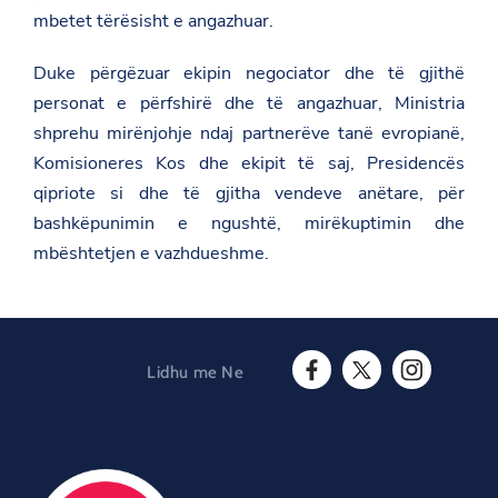
m
mbetet tërësisht e angazhuar.
/
b
r
Duke përgëzuar ekipin negociator dhe të gjithë
u
k
personat e përfshirë dhe të angazhuar, Ministria
s
shprehu mirënjohje ndaj partnerëve tanë evropianë,
e
l
Komisioneres Kos dhe ekipit të saj, Presidencës
-
qipriote si dhe të gjitha vendeve anëtare, për
k
o
bashkëpunimin e ngushtë, mirëkuptimin dhe
n
mbështetjen e vazhdueshme.
f
e
r
e
n
c
a
Lidhu me Ne
-
F
T
I
e
a
w
n
-
c
i
s
8
e
t
t
-
b
t
a
t
o
e
g
e