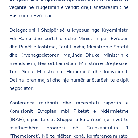
veçantë në rrugëtimin e vendit drejt anëtarësimit në
Bashkimin Evropian.
Delegacioni i Shqipërisë u kryesua nga Kryeministri
Edi Rama dhe përfshiu edhe Ministrin për Evropën
dhe Punët e Jashtme, Ferit Hoxha; Ministren e Shtetit
dhe Kryenegociatoren, Majlinda Dhuka; Ministrin e
Brendshëm, Besfort Lamallari; Ministrin e Drejtësisë,
Toni Gogu; Ministren e Ekonomisë dhe Inovacionit,
Delina Ibrahimaj si dhe një numër anëtarësh të ekipit
negociator.
Konferenca mirëpriti dhe mbështeti raportin e
Komisionit Evropian mbi Piketat e Ndërmjetme
(IBAR), sipas të cilit Shqipëria ka arritur një nivel të
mjaftueshëm progresi në Grupkapitullin 1
“Themeloret”. Në të njëjtën kohë, konferenca miratoi