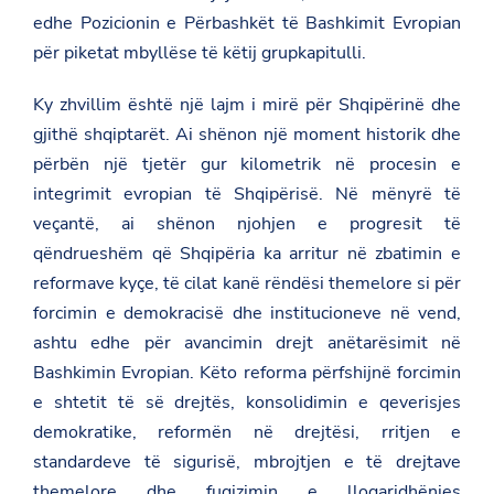
edhe Pozicionin e Përbashkët të Bashkimit Evropian
për piketat mbyllëse të këtij grupkapitulli.
Ky zhvillim është një lajm i mirë për Shqipërinë dhe
gjithë shqiptarët. Ai shënon një moment historik dhe
përbën një tjetër gur kilometrik në procesin e
integrimit evropian të Shqipërisë. Në mënyrë të
veçantë, ai shënon njohjen e progresit të
qëndrueshëm që Shqipëria ka arritur në zbatimin e
reformave kyçe, të cilat kanë rëndësi themelore si për
forcimin e demokracisë dhe institucioneve në vend,
ashtu edhe për avancimin drejt anëtarësimit në
Bashkimin Evropian. Këto reforma përfshijnë forcimin
e shtetit të së drejtës, konsolidimin e qeverisjes
demokratike, reformën në drejtësi, rritjen e
standardeve të sigurisë, mbrojtjen e të drejtave
themelore dhe fuqizimin e llogaridhënies