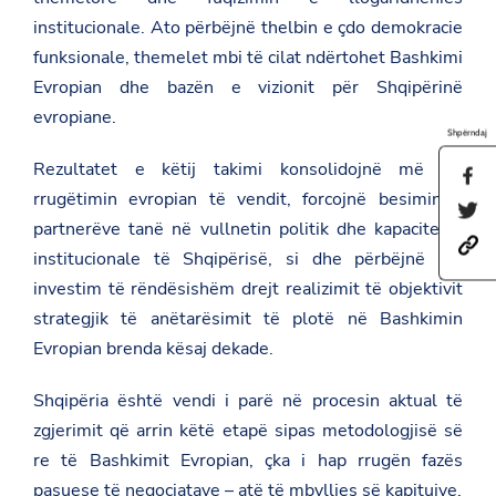
institucionale. Ato përbëjnë thelbin e çdo demokracie
funksionale, themelet mbi të cilat ndërtohet Bashkimi
Evropian dhe bazën e vizionit për Shqipërinë
evropiane.
Shpërndaj
Rezultatet e këtij takimi konsolidojnë më tej
S
h
rrugëtimin evropian të vendit, forcojnë besimin e
S
a
partnerëve tanë në vullnetin politik dhe kapacitetet
h
r
h
a
e
institucionale të Shqipërisë, si dhe përbëjnë një
t
r
t
t
e
investim të rëndësishëm drejt realizimit të objektivit
h
p
t
i
strategjik të anëtarësimit të plotë në Bashkimin
s
h
s
:
i
p
Evropian brenda kësaj dekade.
/
s
a
/
p
g
a
a
Shqipëria është vendi i parë në procesin aktual të
e
m
g
o
zgjerimit që arrin këtë etapë sipas metodologjisë së
b
e
n
a
o
re të Bashkimit Evropian, çka i hap rrugën fazës
F
s
n
a
pasuese të negociatave – atë të mbylljes së kapitujve.
a
T
c