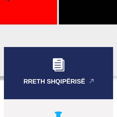
RRETH SHQIPËRISË