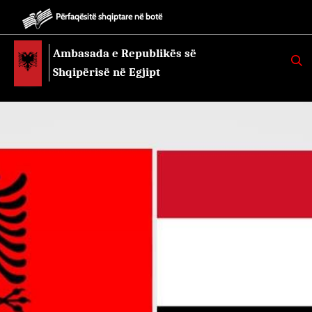
Përfaqësitë shqiptare në botë
Ambasada e Republikës së
K
E
Shqipërisë në Egjipt
R
K
O