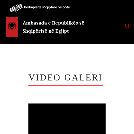
Përfaqësitë shqiptare në botë
Ambasada e Republikës së
K
E
Shqipërisë në Egjipt
R
K
O
VIDEO GALERI