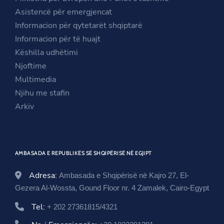
n
a
i
Asistencë për emergjencat
a
n
n
Informacion për qytetarët shqiptarë
n
e
a
Informacion për të huajt
e
w
n
Këshilla udhëtimi
w
w
e
Njoftime
w
i
w
Multimedia
i
n
w
Njihu me stafin
n
d
i
Arkiv
d
o
n
o
w
d
w
o
AMBASADA E REPUBLIKËS SË SHQIPËRISË NË EGJIPT
w
Adresa:
Ambasada e Shqipërisë në Kajro 27, El-
Gezera Al-Wossta, Gound Floor nr. 4 Zamalek, Cairo-Egypt
Tel:
+ 202 27361815/4321