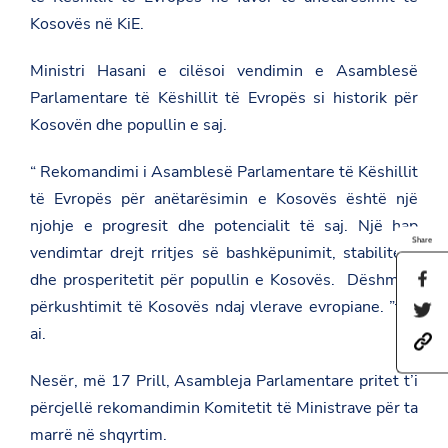
Kosovës në KiE.
Ministri Hasani e cilësoi vendimin e Asamblesë
Parlamentare të Këshillit të Evropës si historik për
Kosovën dhe popullin e saj.
“ Rekomandimi i Asamblesë Parlamentare të Këshillit
të Evropës për anëtarësimin e Kosovës është një
njohje e progresit dhe potencialit të saj. Një hap
Share
vendimtar drejt rritjes së bashkëpunimit, stabilitetit
dhe prosperitetit për popullin e Kosovës. Dëshmi e
S
h
përkushtimit të Kosovës ndaj vlerave evropiane. ”tha
S
a
h
r
ai.
h
a
e
t
r
t
t
e
Nesër, më 17 Prill, Asambleja Parlamentare pritet t’i
h
p
t
i
përcjellë rekomandimin Komitetit të Ministrave për ta
s
h
s
:
i
p
marrë në shqyrtim.
/
s
a