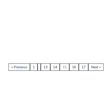
…
« Previous
1
13
14
15
16
17
Next »