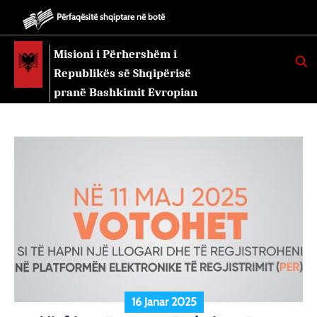
Përfaqësitë shqiptare në botë
Misioni i Përhershëm i
K
E
Republikës së Shqipërisë
R
K
pranë Bashkimit Evropian
O
16 Janar 2025