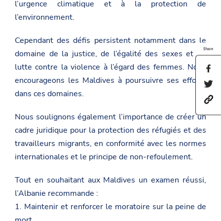
l’urgence climatique et à la protection de
l’environnement.
Cependant des défis persistent notamment dans le
Share
domaine de la justice, de l’égalité des sexes et de
lutte contre la violence à l’égard des femmes. Nous
S
h
encourageons les Maldives à poursuivre ses efforts
S
a
h
dans ces domaines.
r
h
a
e
t
r
t
Nous soulignons également l’importance de créer un
t
e
h
p
t
i
cadre juridique pour la protection des réfugiés et des
s
h
s
:
i
travailleurs migrants, en conformité avec les normes
p
/
s
a
internationales et le principe de non-refoulement.
/
p
g
a
a
e
m
g
o
Tout en souhaitant aux Maldives un examen réussi,
b
e
n
a
o
l’Albanie recommande :
F
s
n
a
1. Maintenir et renforcer le moratoire sur la peine de
a
T
c
d
w
mort.
e