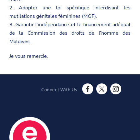
a
i
b
2. Adopter une loi spécifique interdisant les
t
t
o
.
t
o
mutilations génitales féminines (MGF).
g
e
k
o
3. Garantir l’indépendance et le financement adéquat
r
v
de la Commission des droits de l’homme des
.
a
Maldives.
l
/
Je vous remercie.
g
e
n
e
v
a
/
Connect With Us
e
F
T
I
n
a
w
n
/
c
i
s
n
e
t
t
e
b
t
a
w
o
e
g
s
o
r
r
r
O
k
a
o
O
p
m