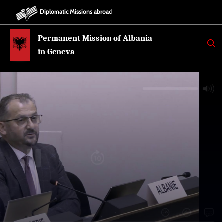
Diplomatic Missions abroad
Permanent Mission of Albania
K
E
in Geneva
R
K
O