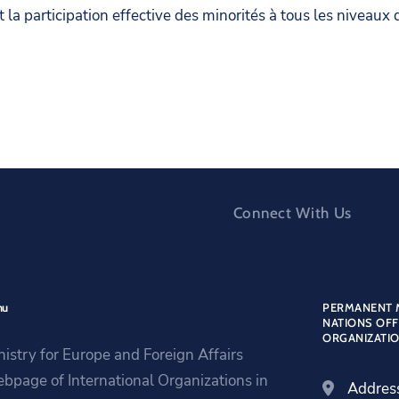
la participation effective des minorités à tous les niveaux 
Connect With Us
nu
PERMANENT M
NATIONS OFF
ORGANIZATIO
nistry for Europe and Foreign Affairs
bpage of International Organizations in
Addres