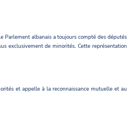
a
g
a
m
e
g
b
o
e
a
n
o
s
s. Le Parlement albanais a toujours compté des députés
F
n
a
ssus exclusivement de minorités. Cette représentation
a
T
d
c
w
a
e
i
t
b
t
.
o
t
orités et appelle à la reconnaissance mutuelle et au
g
o
e
o
k
r
v
.
a
l