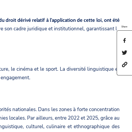
u droit dérivé relatif à l’application de cette loi, ont été
Share
 son cadre juridique et institutionnel, garantissant la
S
h
S
a
h
h
r
a
ure, le cinéma et le sport. La diversité linguistique et
t
e
r
re engagement.
t
t
e
p
h
t
s
i
h
:
s
tés nationales. Dans les zones à forte concentration
i
/
p
s locales. Par ailleurs, entre 2022 et 2025, grâce au
s
/
a
nguistique, culturel, culinaire et ethnographique des
p