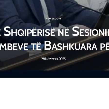
NEWSROOM
 Shqipërisë në Sesioni
mbeve të Bashkuara pë
28 November 2025