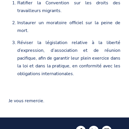
Ratifier la Convention sur les droits des
m
g
o
b
e
n
travailleurs migrants.
a
o
F
s
n
a
Instaurer un moratoire officiel sur la peine de
a
T
c
d
w
e
mort.
a
i
b
t
t
o
Réviser la législation relative à la liberté
.
t
o
g
e
k
d’expression, d’association et de réunion
o
r
v
pacifique, afin de garantir leur plein exercice dans
.
la loi et dans la pratique, en conformité avec les
a
l
obligations internationales.
/
g
e
n
e
Je vous remercie.
v
a
/
n
e
w