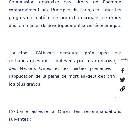
Commission omanaise des droits de l’homme
conformément aux Principes de Paris, ainsi que les
progrès en matière de protection sociale, de droits
des femmes et de développement socio-économique.
Toutefois, l’Albanie demeure préoccupée par
certaines questions soulevées par les mécanismes
Shpërndaj
des Nations Unies et les parties prenantes sur
S
l’application de la peine de mort au-delà des crimes
h
S
a
les plus graves.
h
r
h
a
e
t
r
t
t
e
h
p
t
i
s
h
s
L’Albanie adresse à Oman les recommandations
:
i
p
/
suivantes :
s
a
/
p
g
a
a
e