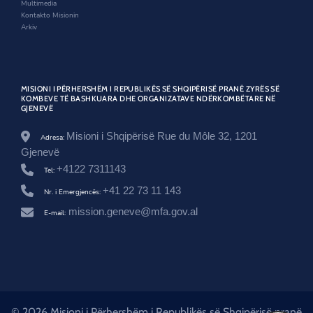
w
Multimedia
e
Kontakto Misionin
-
Arkiv
g
j
a
t
e
MISIONI I PËRHERSHËM I REPUBLIKËS SË SHQIPËRISË PRANË ZYRËS SË
-
KOMBEVE TË BASHKUARA DHE ORGANIZATAVE NDËRKOMBËTARE NË
r
GJENEVË
i
s
Misioni i Shqipërisë Rue du Môle 32, 1201
Adresa:
h
Gjenevë
i
k
+4122 7311143
Tel:
i
m
+41 22 73 11 143
Nr. i Emergjencës:
i
mission.geneve@mfa.gov.al
t
E-mail:
-
p
e
r
i
o
d
i
© 2026 Misioni i Përhershëm i Republikës së Shqipërisë pranë