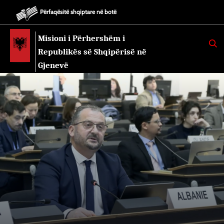
Përfaqësitë shqiptare në botë
Misioni i Përhershëm i
K
E
Republikës së Shqipërisë në
R
K
Gjenevë
O