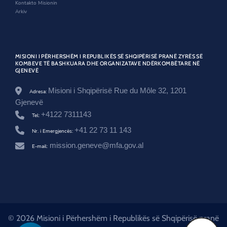
Kontakto Misionin
r
Arkiv
o
o
m
/
d
MISIONI I PËRHERSHËM I REPUBLIKËS SË SHQIPËRISË PRANË ZYRËS SË
e
KOMBEVE TË BASHKUARA DHE ORGANIZATAVE NDËRKOMBËTARE NË
k
GJENEVË
l
a
Misioni i Shqipërisë Rue du Môle 32, 1201
Adresa:
r
a
Gjenevë
t
+4122 7311143
Tel:
a
-
+41 22 73 11 143
Nr. i Emergjencës:
e
-
mission.geneve@mfa.gov.al
E-mail:
s
h
q
i
p
e
r
i
© 2026 Misioni i Përhershëm i Republikës së Shqipërisë pranë
s