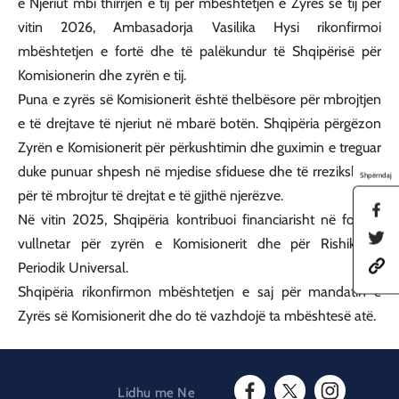
e Njeriut mbi thirrjen e tij për mbështetjen e Zyrës së tij për
vitin 2026, Ambasadorja Vasilika Hysi rikonfirmoi
mbështetjen e fortë dhe të palëkundur të Shqipërisë për
Komisionerin dhe zyrën e tij.
Puna e zyrës së Komisionerit është thelbësore për mbrojtjen
e të drejtave të njeriut në mbarë botën. Shqipëria përgëzon
Zyrën e Komisionerit për përkushtimin dhe guximin e treguar
duke punuar shpesh në mjedise sfiduese dhe të rrezikshme,
Shpërndaj
për të mbrojtur të drejtat e të gjithë njerëzve.
S
Në vitin 2025, Shqipëria kontribuoi financiarisht në fondin
h
S
a
vullnetar për zyrën e Komisionerit dhe për Rishikimin
h
r
h
a
Periodik Universal.
e
t
r
t
Shqipëria rikonfirmon mbështetjen e saj për mandatin e
t
e
h
p
t
Zyrës së Komisionerit dhe do të vazhdojë ta mbështesë atë.
i
s
h
s
:
i
p
/
s
a
/
p
g
a
a
e
Lidhu me Ne