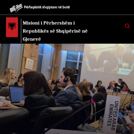
Përfaqësitë shqiptare në botë
Misioni i Përhershëm i
K
E
Republikës së Shqipërisë në
R
K
Gjenevë
O