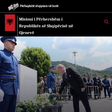
Përfaqësitë shqiptare në botë
Misioni i Përhershëm i
K
E
Republikës së Shqipërisë në
R
K
Gjenevë
O