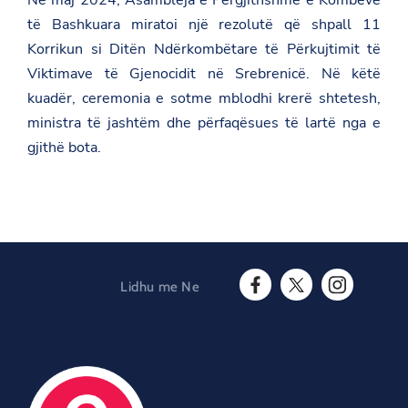
a
T
c
të Bashkuara miratoi një rezolutë që shpall 11
d
w
e
a
i
b
Korrikun si Ditën Ndërkombëtare të Përkujtimit të
t
t
o
.
t
Viktimave të Gjenocidit në Srebrenicë. Në këtë
o
g
e
k
kuadër, ceremonia e sotme mblodhi krerë shtetesh,
o
r
v
ministra të jashtëm dhe përfaqësues të lartë nga e
.
gjithë bota.
a
l
/
g
e
n
e
v
a
/
Lidhu me Ne
n
F
T
I
e
a
w
n
w
c
i
s
s
e
t
t
r
b
t
a
o
o
e
g
o
o
r
r