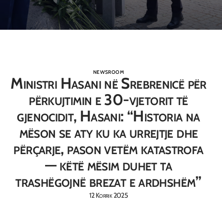
NEWSROOM
Ministri Hasani në Srebrenicë për
përkujtimin e 30-vjetorit të
gjenocidit, Hasani: “Historia na
mëson se aty ku ka urrejtje dhe
përçarje, pason vetëm katastrofa
— këtë mësim duhet ta
trashëgojnë brezat e ardhshëm”
12 Korrik 2025