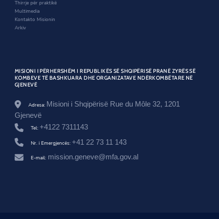
w
o
Thirrje për praktikë
s
w
Multimedia
r
Kontakto Misionin
o
Arkiv
o
m
/
s
h
MISIONI I PËRHERSHËM I REPUBLIKËS SË SHQIPËRISË PRANË ZYRËS SË
q
KOMBEVE TË BASHKUARA DHE ORGANIZATAVE NDËRKOMBËTARE NË
i
GJENEVË
p
e
Misioni i Shqipërisë Rue du Môle 32, 1201
Adresa:
r
i
Gjenevë
a
+4122 7311143
Tel:
-
n
+41 22 73 11 143
Nr. i Emergjencës:
e
-
mission.geneve@mfa.gov.al
E-mail:
t
a
k
i
m
i
n