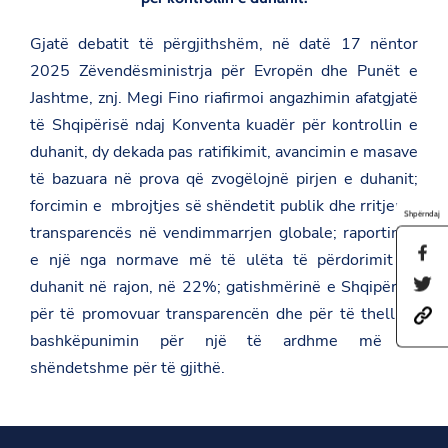
Gjatë debatit të përgjithshëm, në datë 17 nëntor
2025 Zëvendësministrja për Evropën dhe Punët e
Jashtme, znj. Megi Fino riafirmoi angazhimin afatgjatë
të Shqipërisë ndaj Konventa kuadër për kontrollin e
duhanit, dy dekada pas ratifikimit, avancimin e masave
të bazuara në prova që zvogëlojnë pirjen e duhanit;
forcimin e mbrojtjes së shëndetit publik dhe rritjen e
Shpërndaj
transparencës në vendimmarrjen globale; raportimin
S
e një nga normave më të ulëta të përdorimit të
h
S
duhanit në rajon, në 22%; gatishmërinë e Shqipërisë
a
h
r
për të promovuar transparencën dhe për të thelluar
h
a
e
t
r
t
bashkëpunimin për një të ardhme më të
t
e
h
shëndetshme për të gjithë.
p
t
i
s
h
s
:
i
p
/
s
a
/
p
g