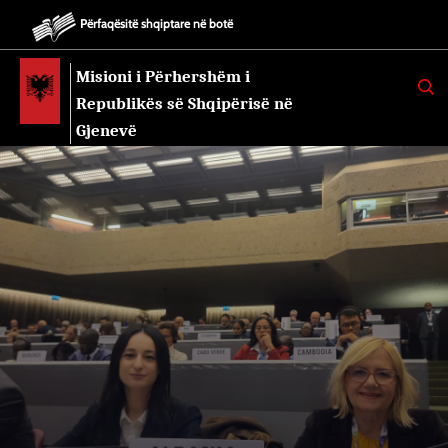
Përfaqësitë shqiptare në botë
Misioni i Përhershëm i
K
E
Republikës së Shqipërisë në
R
K
Gjenevë
O