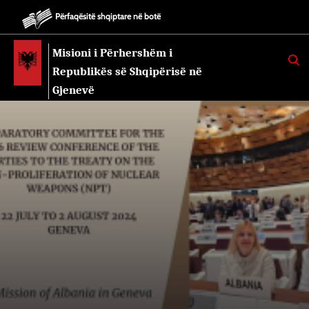
Përfaqësitë shqiptare në botë
Misioni i Përhershëm i
K
E
Republikës së Shqipërisë në
R
K
Gjenevë
O