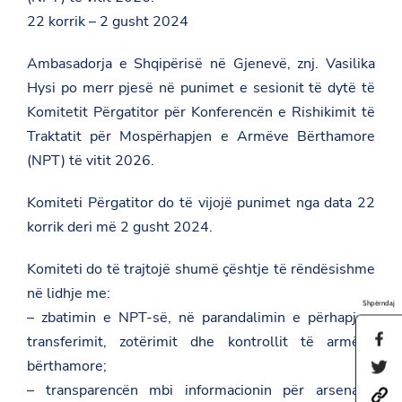
22 korrik – 2 gusht 2024
Ambasadorja e Shqipërisë në Gjenevë, znj. Vasilika
Hysi po merr pjesë në punimet e sesionit të dytë të
Komitetit Përgatitor për Konferencën e Rishikimit të
Traktatit për Mospërhapjen e Armëve Bërthamore
(NPT) të vitit 2026.
Komiteti Përgatitor do të vijojë punimet nga data 22
korrik deri më 2 gusht 2024.
Komiteti do të trajtojë shumë çështje të rëndësishme
në lidhje me:
Shpërndaj
– zbatimin e NPT-së, në parandalimin e përhapjes,
S
transferimit, zotërimit dhe kontrollit të armëve
h
bërthamore;
S
a
h
r
– transparencën mbi informacionin për arsenalin
h
a
e