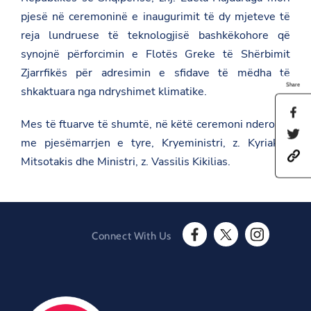
pjesë në ceremoninë e inaugurimit të dy mjeteve të
reja lundruese të teknologjisë bashkëkohore që
synojnë përforcimin e Flotës Greke të Shërbimit
Zjarrfikës për adresimin e sfidave të mëdha të
Share
shkaktuara nga ndryshimet klimatike.
S
Mes të ftuarve të shumtë, në këtë ceremoni nderonin
h
S
a
me pjesëmarrjen e tyre, Kryeministri, z. Kyriakos
h
r
h
a
e
Mitsotakis dhe Ministri, z. Vassilis Kikilias.
t
r
t
t
e
h
p
t
i
s
h
s
:
i
p
/
s
a
Connect With Us
/
p
g
F
T
I
a
a
e
a
w
n
m
g
o
c
i
s
b
e
n
e
t
t
a
o
F
b
t
a
s
n
a
o
e
g
a
T