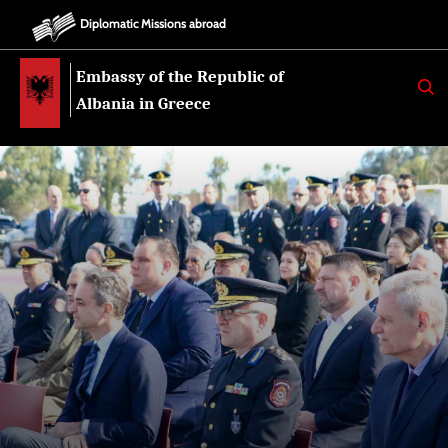
Diplomatic Missions abroad
Embassy of the Republic of
K
E
Albania in Greece
R
K
O