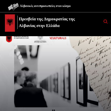
Αλβανικές αντιπροσωπείες στον κόσμο
Πρεσβεία της Δημοκρατίας της
K
E
Αλβανίας στην Ελλάδα
R
K
O