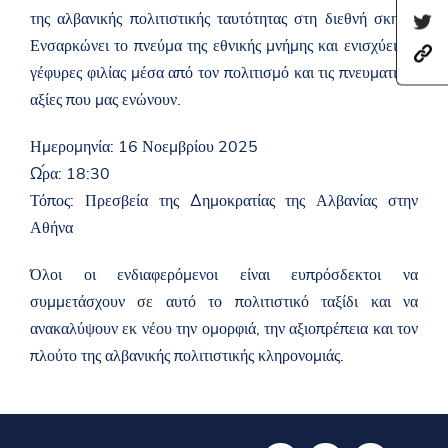
h
της αλβανικής πολιτιστικής ταυτότητας στη διεθνή σκηνή.
S
a
h
r
Ενσαρκώνει το πνεύμα της εθνικής μνήμης και ενισχύει τις
h
a
e
t
γέφυρες φιλίας μέσα από τον πολιτισμό και τις πνευματικές
r
t
t
e
h
αξίες που μας ενώνουν.
p
t
i
s
h
s
:
i
p
Ημερομηνία: 16 Νοεμβρίου 2025
/
s
a
Ώρα: 18:30
/
p
g
a
a
e
Τόπος: Πρεσβεία της Δημοκρατίας της Αλβανίας στην
m
g
o
b
e
Αθήνα
n
a
o
F
s
n
a
Όλοι οι ενδιαφερόμενοι είναι ευπρόσδεκτοι να
a
T
c
d
w
e
συμμετάσχουν σε αυτό το πολιτιστικό ταξίδι και να
a
i
b
t
t
ανακαλύψουν εκ νέου την ομορφιά, την αξιοπρέπεια και τον
o
.
t
o
πλούτο της αλβανικής πολιτιστικής κληρονομιάς.
g
e
k
o
r
v
.
a
l