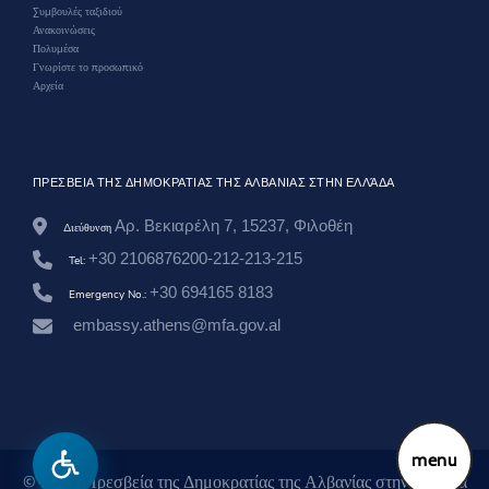
t
w
Συμβουλές ταξιδιού
i
Ανακοινώσεις
m
Πολυμέσα
e
Γνωρίστε το προσωπικό
-
Αρχεία
m
b
i
-
k
ΠΡΕΣΒΕΙΑ ΤΗΣ ΔΗΜΟΚΡΑΤΙΑΣ ΤΗΣ ΑΛΒΑΝΙΑΣ ΣΤΗΝ ΕΛΛΆΔΑ
u
j
Αρ. Βεκιαρέλη 7, 15237, Φιλοθέη
t
Διεύθυνση
e
+30 2106876200-212-213-215
Tel:
s
e
+30 694165 8183
Emergency No.:
n
-
embassy.athens@mfa.gov.al
s
h
q
i
p
t
a
menu
r
© 2026 Πρεσβεία της Δημοκρατίας της Αλβανίας στην Ελλάδα
e