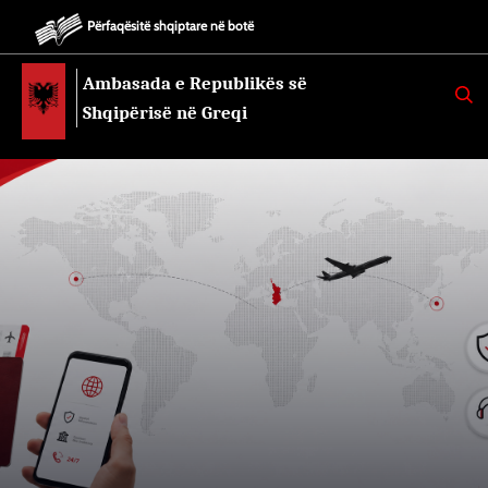
Përfaqësitë shqiptare në botë
Ambasada e Republikës së
K
E
Shqipërisë në Greqi
R
K
O