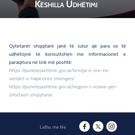
Këshilla Udhëtimi
Qytetarët shqiptarë janë të lutur që para se të
udhëtojnë të konsultohen me informacionet e
paraqitura në link më poshtë:
https://punetejashtme.gov.al/levizja-e-lire-ne-
vendet-e-hapesires-shengen/
https://punetejashtme.gov.al/regjimi-i-vizave-per-
shtetasit-shqiptare/
Lidhu me Ne
F
T
I