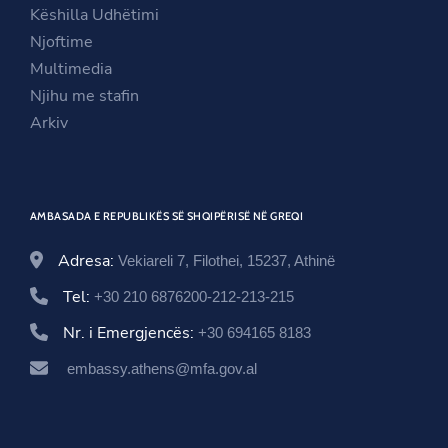
e
w
n
Këshilla Udhëtimi
w
w
e
Njoftime
w
i
w
Multimedia
i
n
w
Njihu me stafin
n
d
i
Arkiv
d
o
n
o
w
d
w
o
AMBASADA E REPUBLIKËS SË SHQIPËRISË NË GREQI
w
Adresa:
Vekiareli 7, Filothei, 15237, Athinë
Tel:
+30 210 6876200-212-213-215
Nr. i Emergjencës:
+30 694165 8183
embassy.athens@mfa.gov.al