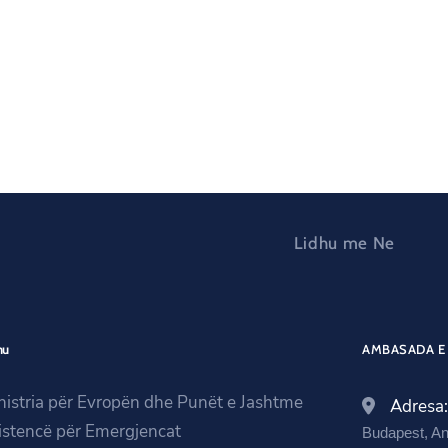
Lidhu me Ne
nu
AMBASADA E 
nistria për Evropën dhe Punët e Jashtme
Adresa
istencë për Emergjencat
Budapest, An