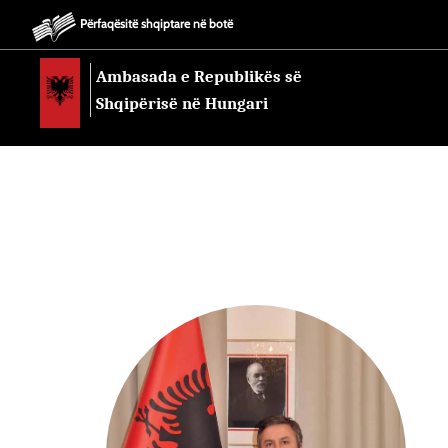
Përfaqësitë shqiptare në botë
Ambasada e Republikës së
Shqipërisë në Hungari