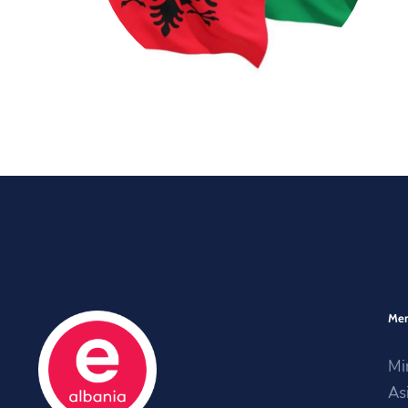
Me
Mi
As