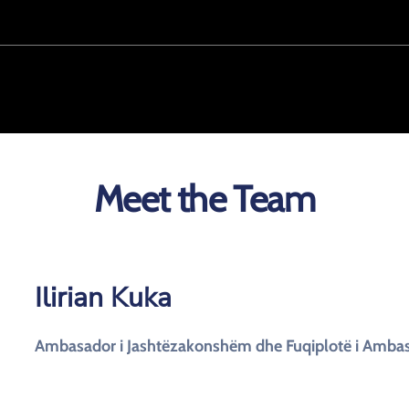
Meet the Team
Ilirian Kuka
Ambasador i Jashtëzakonshëm dhe Fuqiplotë i Ambas