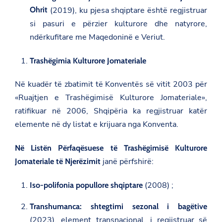
Ohrit
(2019), ku pjesa shqiptare është regjistruar
si pasuri e përzier kulturore dhe natyrore,
ndërkufitare me Maqedoninë e Veriut.
Trashëgimia Kulturore Jomateriale
Në kuadër të zbatimit të Konventës së vitit 2003 për
«Ruajtjen e Trashëgimisë Kulturore Jomateriale»,
ratifikuar në 2006, Shqipëria ka regjistruar katër
elemente në dy listat e krijuara nga Konventa.
Në Listën Përfaqësuese të Trashëgimisë Kulturore
janë përfshirë:
Jomateriale të Njerëzimit
(2008) ;
Iso-polifonia popullore shqiptare
Transhumanca: shtegtimi sezonal i bagëtive
(2023), element transnacional, i regjistruar së