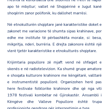
rreshta të kundruallta dhe sidomos në rreth të hapur
apo të mbyllur; vallet në Shqipërinë e Jugut kanë
shoqërim zanor polifonik, ku dallohet marrësi.
Në etnokulturën shqiptare janë karakteristike doket e
zakonet me variacione të shumta sipas krahinave, por
edhe me institute të përbashkëta morale, si: besa,
mikpritja, nderi, burrëria.
E drejta zakonore
është një
vlerë tjetër karakteristike e etnokulturës shqiptare.
Krijimtaria popullore zë mjaft vend në shfaqjet e
skenës e në radiotelevizion. Ka shumë grupe amatore
e shoqata kulturore krahinore me këngëtarë, valltarë
e instrumentistë popullorë. Organizohen herë pas
here festivale folklorike krahinore dhe që nga viti
1978 festivali kombëtar në Gjirokastër. Ansambli i
Këngëve dhe Valleve Popullore është trupa
profesioniste qendrore për interpretimin e tyre.