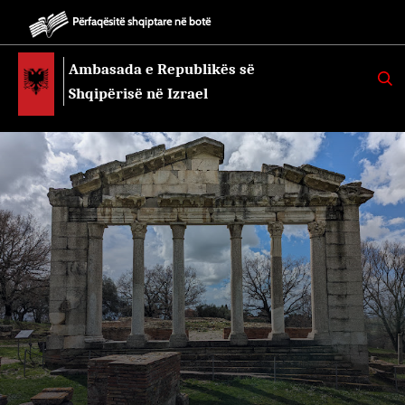
Përfaqësitë shqiptare në botë
Ambasada e Republikës së
K
E
Shqipërisë në Izrael
R
K
O