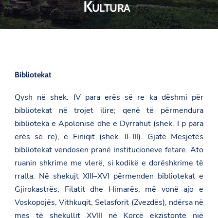
Kultura
Bibliotekat
Qysh në shek. IV para erës së re ka dëshmi për
bibliotekat në trojet ilire; qenë të përmendura
biblioteka e Apolonisë dhe e Dyrrahut (shek. I p para
erës së re), e Finiqit (shek. II–III). Gjatë Mesjetës
bibliotekat vendosen pranë institucioneve fetare. Ato
ruanin shkrime me vlerë, si kodikë e dorëshkrime të
rralla. Në shekujt XIII–XVI përmenden bibliotekat e
Gjirokastrës, Filatit dhe Himarës, më vonë ajo e
Voskopojës, Vithkuqit, Selasforit (Zvezdës), ndërsa në
mes të shekullit XVIII në Korçë ekzistonte një