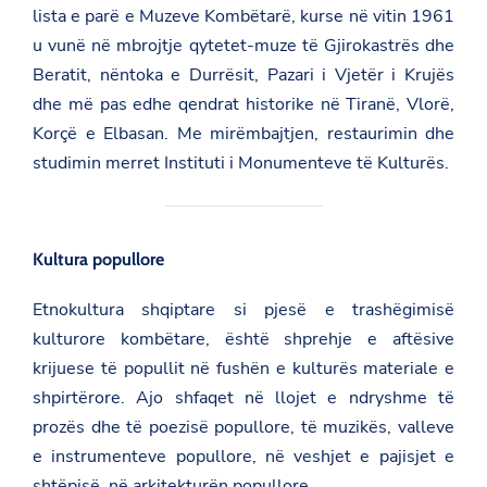
lista e parë e Muzeve Kombëtarë, kurse në vitin 1961
u vunë në mbrojtje qytetet-muze të Gjirokastrës dhe
Beratit, nëntoka e Durrësit, Pazari i Vjetër i Krujës
dhe më pas edhe qendrat historike në Tiranë, Vlorë,
Korçë e Elbasan. Me mirëmbajtjen, restaurimin dhe
studimin merret
Instituti i Monumenteve të Kulturës
.
Kultura popullore
Etnokultura shqiptare si pjesë e trashëgimisë
kulturore kombëtare, është shprehje e aftësive
krijuese të popullit në fushën e kulturës materiale e
shpirtërore. Ajo shfaqet në llojet e ndryshme të
prozës dhe të poezisë popullore, të muzikës, valleve
e instrumenteve popullore, në veshjet e pajisjet e
shtëpisë, në arkitekturën popullore.