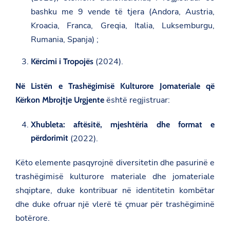
bashku me 9 vende të tjera (Andora, Austria,
Kroacia, Franca, Greqia, Italia, Luksemburgu,
Rumania, Spanja) ;
(2024).
Kërcimi i Tropojës
Në Listën e Trashëgimisë Kulturore Jomateriale që
është regjistruar:
Kërkon Mbrojtje Urgjente
Xhubleta: aftësitë, mjeshtëria dhe format e
përdorimit
(2022).
Këto elemente pasqyrojnë diversitetin dhe pasurinë e
trashëgimisë kulturore materiale dhe jomateriale
shqiptare, duke kontribuar në identitetin kombëtar
dhe duke ofruar një vlerë të çmuar për trashëgiminë
botërore.