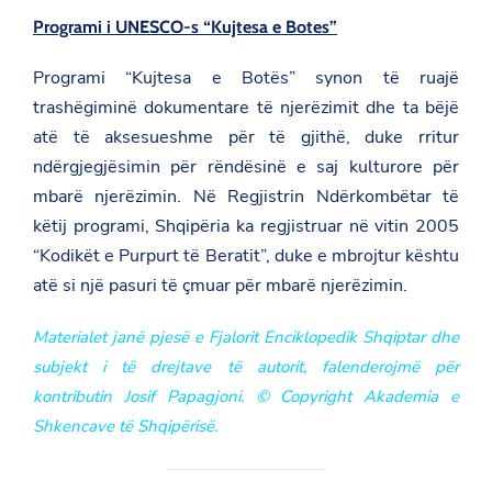
Programi i UNESCO-s “Kujtesa e Botes”
Programi “Kujtesa e Botës” synon të ruajë
trashëgiminë dokumentare të njerëzimit dhe ta bëjë
atë të aksesueshme për të gjithë, duke rritur
ndërgjegjësimin për rëndësinë e saj kulturore për
mbarë njerëzimin. Në Regjistrin Ndërkombëtar të
këtij programi, Shqipëria ka regjistruar në vitin 2005
“Kodikët e Purpurt të Beratit”, duke e mbrojtur kështu
atë si një pasuri të çmuar për mbarë njerëzimin.
Materialet janë pjesë e Fjalorit Enciklopedik Shqiptar dhe
subjekt i të drejtave të autorit, falenderojmë për
kontributin Josif Papagjoni. © Copyright Akademia e
Shkencave të Shqipërisë.