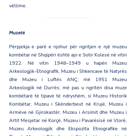
vëllime.
Muzetë
Përpjekja e parë e njohur për ngritjen e një muzeu
kombëtar në Shqipëri është ajo e
Sotir Kolesë
në vitin
1922. Në vitin 1948–1949 u hapën Muzeu
Arkeologjik-Etnografik, Muzeu i Shkencave të Natyrës
dhe Muzeu i Luftës ANÇ; më 1951 Muzeu
Arkeologjik në Durrës; më pas u ngritën disa muze
kombëtarë të tipave të ndryshëm, si Muzeu Historik
Kombëtar, Muzeu i Skënderbeut në Krujë, Muzeu i
Armëve në Gjirokastër, Muzeu i Arsimit dhe Muzeu i
Artit Mesjetar në Korçë, Muzeu i Pavarësisë në Vlorë,
Muzeu Arkeologjik dhe Ekspozita Etnografike në