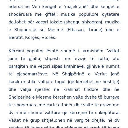
ndërsa në Veri këngët e “majekrahit” dhe këngët e
shoqëruara me çifteli; muzika popullore qytetare
dallohet për veçori lokale (ahengu shkodran), muzika
e Shqipërisë së Mesme (Elbasan, Tiranë) dhe e
Beratit, Korçës, Vlorës.
Kërcimi popullor është shumë i larmishëm. Vallet
janë të gjalla, shpesh me lëvizje të forta; ato
paraqiten me veçori sipas krahinave, gjinive e numrit
të pjesëmarrësve. Në Shqipërinë e Veriut janë
karakteristike vallja e logut (që kërcehet në heshtje)
dhe vallja njëshe; në krahinat lindore dhe në
Shqipërinë e Mesme kërcehen valle dyshe të burrave
të shoqëruara me curle e lodër dhe valle të grave me
dy a më shumë valltare që kërcejnë të shkëputura.
Vallet në grup shtjellohen në varg të drejtë, në dy