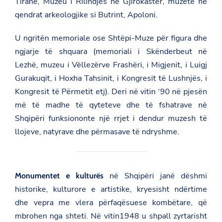
Tiranë, Muzeu i Rilindjes në Gjirokastër, muzetë në
qendrat arkeologjike si Butrint, Apoloni.
U ngritën memoriale ose Shtëpi-Muze për figura dhe
ngjarje të shquara (memoriali i Skënderbeut në
Lezhë, muzeu i Vëllezërve Frashëri, i Migjenit, i Luigj
Gurakuqit, i Hoxha Tahsinit, i Kongresit të Lushnjës, i
Kongresit të Përmetit etj). Deri në vitin ‘90 në pjesën
më të madhe të qyteteve dhe të fshatrave në
Shqipëri funksiononte një rrjet i dendur muzesh të
llojeve, natyrave dhe përmasave të ndryshme.
në Shqipëri janë dëshmi
Monumentet e kulturës
historike, kulturore e artistike, kryesisht ndërtime
dhe vepra me vlera përfaqësuese kombëtare, që
mbrohen nga shteti. Në vitin1948 u shpall zyrtarisht