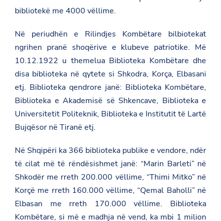
bibliotekë me 4000 vëllime.
Në periudhën e Rilindjes Kombëtare bilbiotekat
ngrihen pranë shoqërive e klubeve patriotike. Më
10.12.1922 u themelua
Biblioteka Kombëtare
dhe
disa biblioteka në qytete si Shkodra, Korça, Elbasani
etj. Biblioteka qendrore janë: Biblioteka Kombëtare,
Biblioteka e Akademisë së Shkencave, Biblioteka e
Universitetit Politeknik, Biblioteka e Institutit të Lartë
Bujqësor në Tiranë etj.
Në Shqipëri ka 366 biblioteka publike e vendore, ndër
të cilat më të rëndësishmet janë: “Marin Barleti” në
Shkodër me rreth 200.000 vëllime, “Thimi Mitko” në
Korçë me rreth 160.000 vëllime, “Qemal Baholli” në
Elbasan me rreth 170.000 vëllime. Biblioteka
Kombëtare, si më e madhja në vend, ka mbi 1 milion