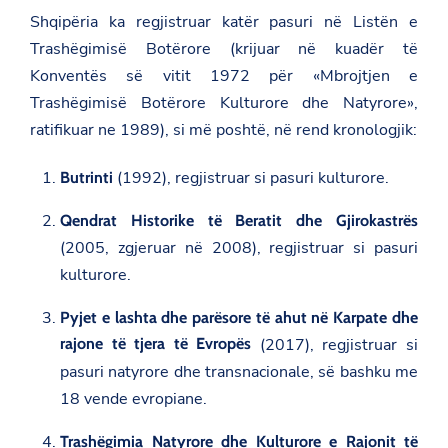
Shqipëria ka regjistruar katër pasuri në Listën e
Trashëgimisë Botërore (krijuar në kuadër të
Konventës së vitit 1972 për «Mbrojtjen e
Trashëgimisë Botërore Kulturore dhe Natyrore»,
ratifikuar ne 1989), si më poshtë, në rend kronologjik:
(1992), regjistruar si pasuri kulturore.
Butrinti
Qendrat Historike të Beratit dhe Gjirokastrës
(2005, zgjeruar në 2008), regjistruar si pasuri
kulturore.
Pyjet e lashta dhe parësore të ahut në Karpate dhe
rajone të tjera të Evropës
(2017), regjistruar si
pasuri natyrore dhe transnacionale, së bashku me
18 vende evropiane.
Trashëgimia Natyrore dhe Kulturore e Rajonit të