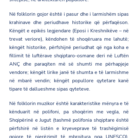
Në folklorin gojor është i pasur dhe i larmishëm sipas
krahinave dhe periudhave historike që përfaqëson.
Këngët e epikës legjendare (Eposi i Kreshnikëve – në
trevat veriore), këndohen të shoqëruara me lahutë;
këngët historike, përfshijnë periudhat që nga koha e
fillimit të luftërave shqiptaro-osmane deri në Luftën
ANÇ dhe paraqiten më së shumti me përhapjeje
vendore; këngët lirike janë të shumta e të larmishme
në mbarë vendin; këngët popullore qytetare kanë
tipare të dallueshme sipas qyteteve.
Në folklorin muzikor është karakteristike mënyra e të
kënduarit në polifoni, pa shoqërim me vegla, në
Shqipërinë e Jugut (tashmë polifonia shqiptare është
përfshirë në listën e kryeveprave të trashëgimisë
gojore të njerëzimit të mbrojtura nga UNESCO),