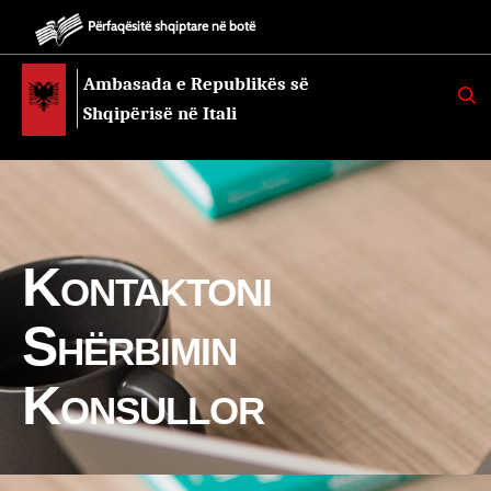
Përfaqësitë shqiptare në botë
Ambasada e Republikës së
K
E
Shqipërisë në Itali
R
K
O
Kontaktoni
Shërbimin
Konsullor