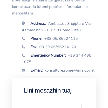
E vlerësojmë shumë që gjetët kohë për të
kontaktuar. Ju lutemi plotësoni formularin e
mëposhtëm
Address:
Ambasada Shqiptare Via
Asmara nr.5 – 00199 Romë – Itali
Phone:
+39 06/86224115
Fax:
00 39 06/86224120
Emergency Number:
+39 344 495
1075
E-mail:
konsullore.rome@mfa.gov.al
Lini mesazhin tuaj