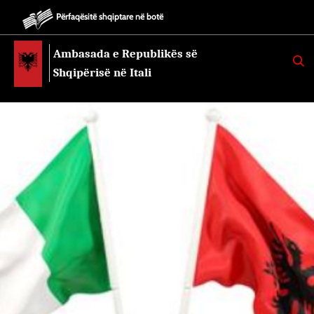
Përfaqësitë shqiptare në botë
Ambasada e Republikës së
K
E
Shqipërisë në Itali
R
K
O