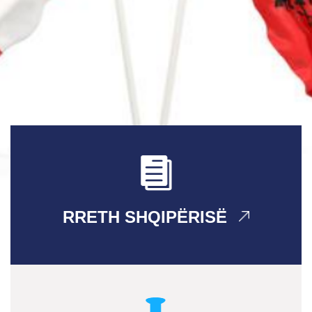
RRETH SHQIPËRISË