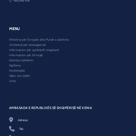
w
w
e
w
i
w
i
n
w
n
d
i
d
o
n
o
w
d
MENU
w
o
w
Ministria për Evropën dhe Punët e Jashtme
Asistencë për emergjencat
Informacion për qytetarët shqiptarë
Informacion për të huajt
Këshilla Udhëtimi
Njoftime
Multimedia
Njihu me stafin
Arkiv
AMBASADA E REPUBLIKËS SË SHQIPËRISË NË KENIA
Adresa:
Tel: