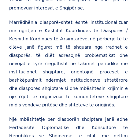
promovuar interesat e Shqipërisë.
Marrëdhënia diasporë-shtet është institucionalizuar
me ngritjen e Këshillit Koordinues të Diasporës /
Këshillin Kordinues të Arsimtarëve, në përbërje të të
cilëve janë figurat më të shquara nga rradhët e
diasporës, të cilët adresojnë problematikat dhe
nevojat e tyre rregullisht në takimet periodike me
institucionet shqiptare, orientojnë proceset e
bashkëpunimit ndërmjet institucioneve shtetërore
dhe diasporës shqiptare si dhe mbështesin krijimin e
një rrjeti të organizuar të komuniteteve shqiptare
midis vendeve pritëse dhe shteteve të origjinës.
Një mbështetje për diasporën shqiptare janë edhe
Përfaqësitë Diplomatike dhe Konsullorë të
Republikës së Shqipërisë të cilat, me qëllim