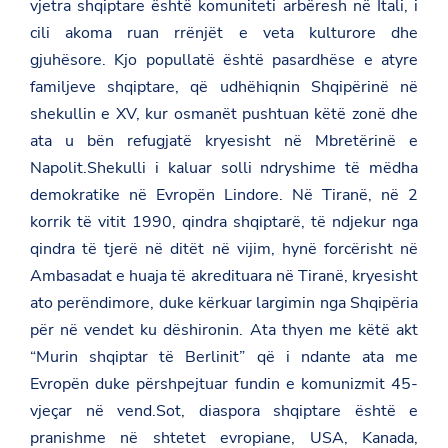
vjetra shqiptare është komuniteti arbëresh në Itali, i
cili akoma ruan rrënjët e veta kulturore dhe
gjuhësore. Kjo popullatë është pasardhëse e atyre
familjeve shqiptare, që udhëhiqnin Shqipërinë në
shekullin e XV, kur osmanët pushtuan këtë zonë dhe
ata u bën refugjatë kryesisht në Mbretërinë e
Napolit.Shekulli i kaluar solli ndryshime të mëdha
demokratike në Evropën Lindore. Në Tiranë, në 2
korrik të vitit 1990, qindra shqiptarë, të ndjekur nga
qindra të tjerë në ditët në vijim, hynë forcërisht në
Ambasadat e huaja të akredituara në Tiranë, kryesisht
ato perëndimore, duke kërkuar largimin nga Shqipëria
për në vendet ku dëshironin. Ata thyen me këtë akt
“Murin shqiptar të Berlinit” që i ndante ata me
Evropën duke përshpejtuar fundin e komunizmit 45-
vjeçar në vend.Sot, diaspora shqiptare është e
pranishme në shtetet evropiane, USA, Kanada,