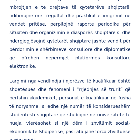
mbrojtjen e të drejtave të qytetarëve shqiptarë,
ndihmojnë me rregullat dhe praktikat e imigrimit në
vendet pritëse, përpilojnë raporte periodike për
situatën dhe organizimin e diasporës shqiptare si dhe
ndërgjegjësojnë qytetarët shqiptarë jashtë vendit për
përdorimin e shërbimeve konsullore dhe diplomatike
që ofrohen nëpërmjet platformës konsullore
elektronike.
Largimi nga vendlindja i njerëzve të kualifikuar është
shqetësues dhe fenomeni i “rrjedhjes së trurit” që
përfshin akademikët, personat e kualifikuar në fusha
të ndryshme, si edhe një numër të konsiderueshëm
studentësh shqiptarë që studiojnë në universitete të
huaja, vlerësohet si një dëm i zhvillimit social-
ekonomik të Shqipërisë, pasi ata janë forca zhvilluese
e çdo vendi.