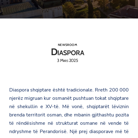
NEWSROOM
Diaspora
3 Mars 2025
Diaspora shqiptare është tradicionale. Rreth 200 000
njerëz migruan kur osmanët pushtuan tokat shqiptare
në shekullin e XV-të. Më vonë, shqiptarët lëviznin
brenda territorit osman, dhe mbanin gjithashtu pozita
të rëndësishme në strukturat osmane në vende të
ndryshme të Perandorisë. Një prej diasporave më të