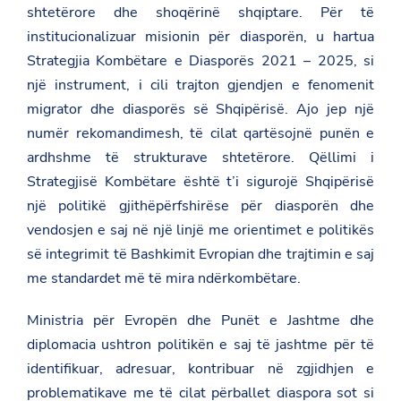
shtetërore dhe shoqërinë shqiptare. Për të
institucionalizuar misionin për diasporën, u hartua
Strategjia Kombëtare e Diasporës 2021 – 2025, si
një instrument, i cili trajton gjendjen e fenomenit
migrator dhe diasporës së Shqipërisë. Ajo jep një
numër rekomandimesh, të cilat qartësojnë punën e
ardhshme të strukturave shtetërore. Qëllimi i
Strategjisë Kombëtare është t’i sigurojë Shqipërisë
një politikë gjithëpërfshirëse për diasporën dhe
vendosjen e saj në një linjë me orientimet e politikës
së integrimit të Bashkimit Evropian dhe trajtimin e saj
me standardet më të mira ndërkombëtare.
Ministria për Evropën dhe Punët e Jashtme dhe
diplomacia ushtron politikën e saj të jashtme për të
identifikuar, adresuar, kontribuar në zgjidhjen e
problematikave me të cilat përballet diaspora sot si