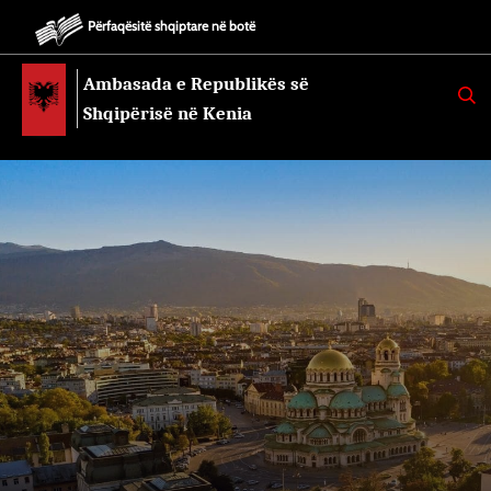
Përfaqësitë shqiptare në botë
Ambasada e Republikës së
K
E
Shqipërisë në Kenia
R
K
O