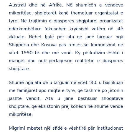
Australi dhe në Afrikë. Në shumicën e vendeve
mikpritëse, shqiptarët kanë themeluar organizatat e
tyre. Në trajtimin e diasporës shqiptare, organizatat
ndërkombëtare fokusohen kryesisht vetëm në atë̈
aktuale. Bëhet fjalë për ata që janë larguar nga
Shqipëria dhe Kosova pas rënies së komunizmit në
vitet 1990-të dhe më vonë. Ky përkufizim është i
mangët dhe nuk përfaqëson realitetin e diasporës
shqiptare.
Shumë nga ata që u larguan në vitet ‘90, u bashkuan
me familjarët apo miqtë e tyre, që tashmë po jetonin
jashtë vendit. Ata u janë bashkuar shoqatave
shqiptare, që ekzistonin prej kohësh në shumë vende
mikpritëse.
Migrimi mbetet një sfidë e vështirë për institucionet