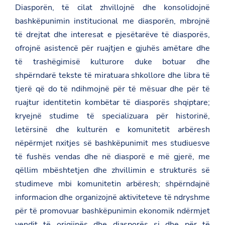
Diasporën, të cilat zhvillojnë dhe konsolidojnë
bashkëpunimin institucional me diasporën, mbrojnë
të drejtat dhe interesat e pjesëtarëve të diasporës,
ofrojnë asistencë për ruajtjen e gjuhës amëtare dhe
të trashëgimisë kulturore duke botuar dhe
shpërndarë tekste të miratuara shkollore dhe libra të
tjerë që do të ndihmojnë për të mësuar dhe për të
ruajtur identitetin kombëtar të diasporës shqiptare;
kryejnë studime të specializuara për historinë,
letërsinë dhe kulturën e komunitetit arbëresh
nëpërmjet nxitjes së bashkëpunimit mes studiuesve
të fushës vendas dhe në diasporë e më gjerë, me
qëllim mbështetjen dhe zhvillimin e strukturës së
studimeve mbi komunitetin arbëresh; shpërndajnë
informacion dhe organizojnë aktiviteteve të ndryshme
për të promovuar bashkëpunimin ekonomik ndërmjet
vendit të origjinës dhe diasporës si dhe për të