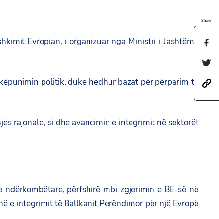
Share
hkimit Evropian, i organizuar nga Ministri i Jashtëm i
S
h
S
a
h
hkëpunimin politik, duke hedhur bazat për përparim të
h
r
a
t
e
r
t
t
e
jes rajonale, si dhe avancimin e integrimit në sektorët
p
h
t
s
i
h
:
s
i
/
p
s
/
a
dhe ndërkombëtare, përfshirë mbi zgjerimin e BE-së në
p
a
g
në e integrimit të Ballkanit Perëndimor për një Evropë
a
m
e
g