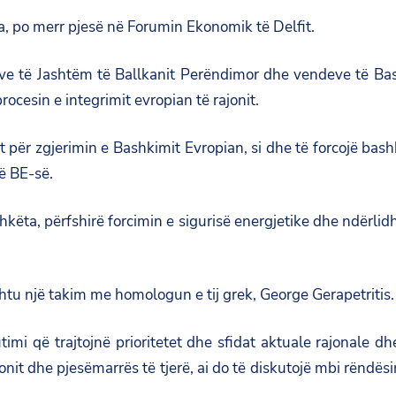
a, po merr pjesë në Forumin Ekonomik të Delfit.
strave të Jashtëm të Ballkanit Perëndimor dhe vendeve të Bas
ocesin e integrimit evropian të rajonit.
 për zgjerimin e Bashkimit Evropian, si dhe të forcojë bas
ë BE-së.
hkëta, përfshirë forcimin e sigurisë energjetike dhe ndërlidh
shtu një takim me homologun e tij grek, George Gerapetritis.
timi që trajtojnë prioritetet dhe sfidat aktuale rajonale 
t dhe pjesëmarrës të tjerë, ai do të diskutojë mbi rëndësi