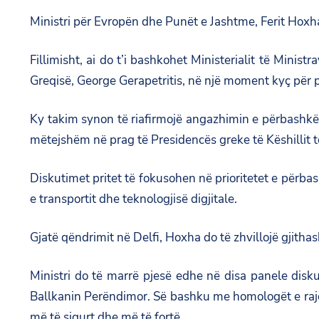
Ministri për Evropën dhe Punët e Jashtme, Ferit Hoxh
Fillimisht, ai do t’i bashkohet Ministerialit të Mini
Greqisë, George Gerapetritis, në një moment kyç për pr
Ky takim synon të riafirmojë angazhimin e përbashkët
mëtejshëm në prag të Presidencës greke të Këshillit t
Diskutimet pritet të fokusohen në prioritetet e përbas
e transportit dhe teknologjisë digjitale.
Gjatë qëndrimit në Delfi, Hoxha do të zhvillojë gjitha
Ministri do të marrë pjesë edhe në disa panele disku
Ballkanin Perëndimor. Së bashku me homologët e rajoni
më të sigurt dhe më të fortë.