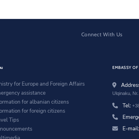
Connect With Us
nu
EMBASSY OF 
nistry for Europe and Foreign Affairs
Addres
ergency assistance
Ulqinaku, Nr
formation for albanian citizens
Tel:
+38
ormation for foreign citizens
Emerg
avel Tips
E-mail
nouncements
ltimedia