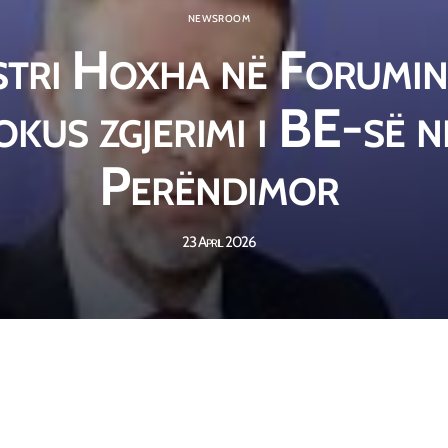
NEWSROOM
stri Hoxha në Forumin
fokus zgjerimi i BE-së 
Perëndimor
23 April 2026