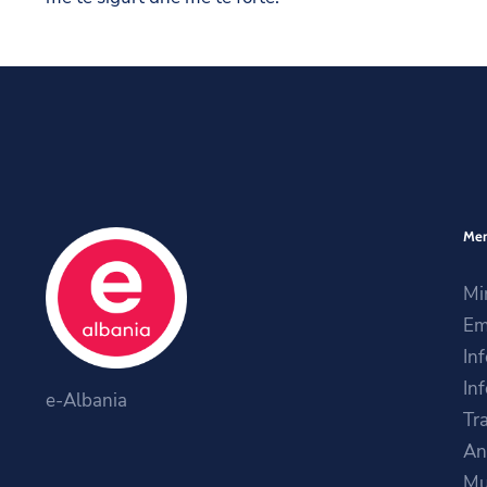
Me
Mi
Em
In
Inf
e-Albania
Tr
An
Mu