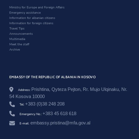
i
n
w
v
n
d
i
Ministry for Europe and Foreign Affairs
e
d
o
n
Emergency assistance
l
o
w
d
Information for albanian citizens
i
w
o
Information for foreign citizens
t
w
Travel Tips
-
Announcements
t
Multimedia
e
Meet the staff
-
Archive
l
a
r
t
e
EMBASSY OF THE REPUBLIC OF ALBANIA IN KOSOVO
-
t
e
Prishtina, Qyteza Pejton, Rr. Mujo Ulqinaku, Nr.
Address:
-
54 Kosova 10000
g
+383 (0)38 248 208
r
Tel:
u
+383 45 618 618
Emergency No.:
p
i
embassy.pristina@mfa.gov.al
E-mail:
t
-
t