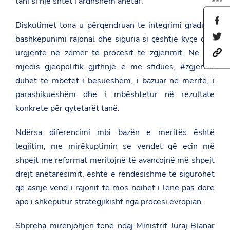
tani si një shtet i ardhshëm anëtar.
S
Diskutimet tona u përqendruan te integrimi gradual,
h
S
bashkëpunimi rajonal dhe siguria si çështje kyçe dhe
a
h
r
urgjente në zemër të procesit të zgjerimit. Në një
h
a
e
t
r
t
mjedis gjeopolitik gjithnjë e më sfidues, #zgjerimi
t
e
h
p
t
duhet të mbetet i besueshëm, i bazuar në meritë, i
i
s
h
s
parashikueshëm dhe i mbështetur në rezultate
:
i
p
/
s
konkrete për qytetarët tanë.
a
/
p
g
a
a
e
m
Ndërsa diferencimi mbi bazën e meritës është
g
o
b
e
n
legjitim, me mirëkuptimin se vendet që ecin më
a
o
F
s
n
shpejt me reformat meritojnë të avancojnë më shpejt
a
a
T
c
drejt anëtarësimit, është e rëndësishme të sigurohet
d
w
e
a
i
b
që asnjë vend i rajonit të mos ndihet i lënë pas dore
t
t
o
apo i shkëputur strategjikisht nga procesi evropian.
.
t
o
g
e
k
o
r
Shpreha mirënjohjen tonë ndaj Ministrit Juraj Blanar
v