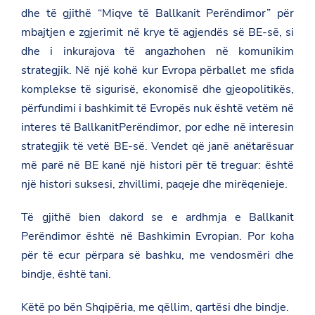
.
dhe të gjithë “Miqve të Ballkanit Perëndimor” për
a
mbajtjen e zgjerimit në krye të agjendës së BE-së, si
l
/
dhe i inkurajova të angazhohen në komunikim
k
o
strategjik. Në një kohë kur Evropa përballet me sfida
s
komplekse të sigurisë, ekonomisë dhe gjeopolitikës,
o
v
përfundimi i bashkimit të Evropës nuk është vetëm në
a
interes të BallkanitPerëndimor, por edhe në interesin
/
e
strategjik të vetë BE-së. Vendet që janë anëtarësuar
n
/
më parë në BE kanë një histori për të treguar: është
n
një histori suksesi, zhvillimi, paqeje dhe mirëqenieje.
e
w
s
Të gjithë bien dakord se e ardhmja e Ballkanit
r
Perëndimor është në Bashkimin Evropian. Por koha
o
o
për të ecur përpara së bashku, me vendosmëri dhe
m
/
bindje, është tani.
m
i
Këtë po bën Shqipëria, me qëllim, qartësi dhe bindje.
n