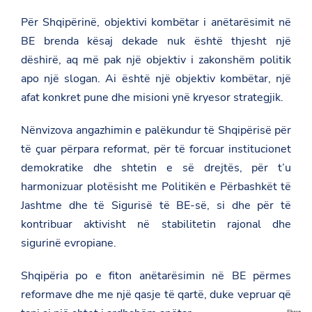
Për Shqipërinë, objektivi kombëtar i anëtarësimit në
BE brenda kësaj dekade nuk është thjesht një
dëshirë, aq më pak një objektiv i zakonshëm politik
apo një slogan. Ai është një objektiv kombëtar, një
afat konkret pune dhe misioni ynë kryesor strategjik.
Nënvizova angazhimin e palëkundur të Shqipërisë për
të çuar përpara reformat, për të forcuar institucionet
demokratike dhe shtetin e së drejtës, për t’u
harmonizuar plotësisht me Politikën e Përbashkët të
Jashtme dhe të Sigurisë të BE-së, si dhe për të
kontribuar aktivisht në stabilitetin rajonal dhe
sigurinë evropiane.
Shqipëria po e fiton anëtarësimin në BE përmes
reformave dhe me një qasje të qartë, duke vepruar që
Share