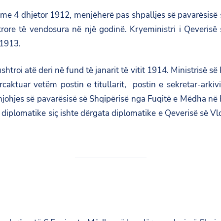
ua me 4 dhjetor 1912, menjëherë pas shpalljes së pavarësis
trore të vendosura në një godinë. Kryeministri i Qeveris
 1913.
 ushtroi atë deri në fund të janarit të vitit 1914. Ministrisë
ktuar vetëm postin e titullarit, postin e sekretar-arkivist
 njohjes së pavarësisë së Shqipërisë nga Fuqitë e Mëdha 
a diplomatike siç ishte dërgata diplomatike e Qeverisë së