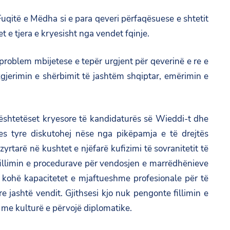
qitë e Mëdha si e para qeveri përfaqësuese e shtetit
t e tjera e kryesisht nga vendet fqinje.
roblem mbijetese e tepër urgjent për qeverinë e re e
gjerimin e shërbimit të jashtëm shqiptar, emërimin e
ështetëset kryesore të kandidaturës së Wieddi-t dhe
es tyre diskutohej nëse nga pikëpamja e të drejtës
rtarë në kushtet e njëfarë kufizimi të sovranitetit të
 fillimin e procedurave për vendosjen e marrëdhënieve
 kohë kapacitetet e mjaftueshme profesionale për të
re jashtë vendit. Gjithsesi kjo nuk pengonte fillimin e
 me kulturë e përvojë diplomatike.