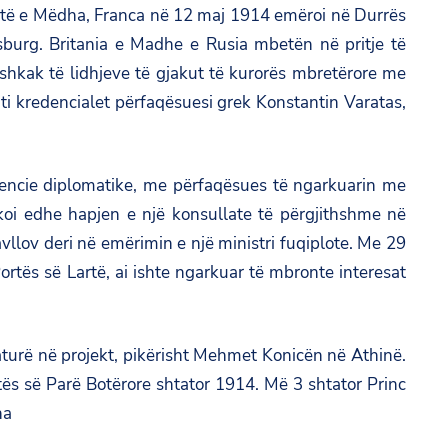
Fuqitë e Mëdha, Franca në 12 maj 1914 emëroi në Durrës
sburg. Britania e Madhe e Rusia mbetën në pritje të
shkak të lidhjeve të gjakut të kurorës mbretërore me
ti kredencialet përfaqësuesi grek Konstantin Varatas,
gjencie diplomatike, me përfaqësues të ngarkuarin me
oi edhe hapjen e një konsullate të përgjithshme në
vllov deri në emërimin e një ministri fuqiplote. Me 29
rtës së Lartë, ai ishte ngarkuar të mbronte interesat
turë në projekt, pikërisht Mehmet Konicën në Athinë.
ftës së Parë Botërore shtator 1914. Më 3 shtator Princ
ha