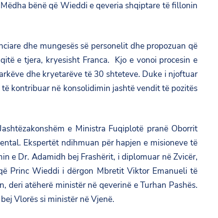
të Mëdha bënë që Wieddi e qeveria shqiptare të fillonin
nanciare dhe mungesës së personelit dhe propozuan që
itë e tjera, kryesisht Franca. Kjo e vonoi procesin e
onarkëve dhe kryetarëve të 30 shteteve. Duke i njoftuar
të kontribuar në konsolidimin jashtë vendit të pozitës
 Jashtëzakonshëm e Ministra Fuqiplotë pranë Oborrit
ovental. Ekspertët ndihmuan për hapjen e misioneve të
n e Dr. Adamidh bej Frashërit, i diplomuar në Zvicër,
 që Princ Wieddi i dërgon Mbretit Viktor Emanueli të
n, deri atëherë ministër në qeverinë e Turhan Pashës.
bej Vlorës si ministër në Vjenë.