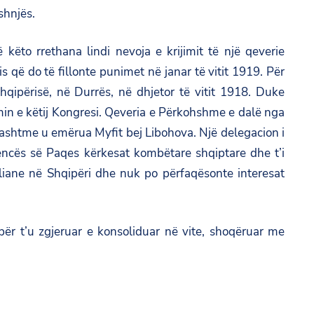
shnjës.
 këto rrethana lindi nevoja e krijimit të një qeverie
që do të fillonte punimet në janar të vitit 1919. Për
hqipërisë, në Durrës, në dhjetor të vitit 1918. Duke
imin e këtij Kongresi. Qeveria e Përkohshme e dalë nga
Jashtme u emërua Myfit bej Libohova. Një delegacion i
encës së Paqes kërkesat kombëtare shqiptare dhe t’i
liane në Shqipëri dhe nuk po përfaqësonte interesat
ij për t’u zgjeruar e konsoliduar në vite, shoqëruar me