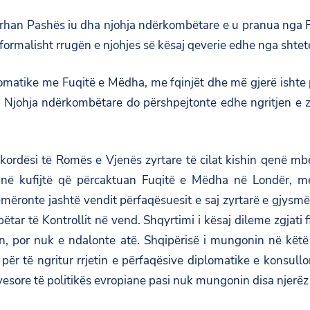
urhan Pashës iu dha njohja ndërkombëtare e u pranua nga Fu
formalisht rrugën e njohjes së kësaj qeverie edhe nga shtete
omatike me Fuqitë e Mëdha, me fqinjët dhe më gjerë ishte p
. Njohja ndërkombëtare do përshpejtonte edhe ngritjen e z
kordësi të Romës e Vjenës zyrtare të cilat kishin qenë mb
r në kufijtë që përcaktuan Fuqitë e Mëdha në Londër, m
mëronte jashtë vendit përfaqësuesit e saj zyrtarë e gjysmëzy
ëtar të Kontrollit në vend. Shqyrtimi i kësaj dileme zgjati
in, por nuk e ndalonte atë. Shqipërisë i mungonin në këtë
për të ngritur rrjetin e përfaqësive diplomatike e konsullo
sore të politikës evropiane pasi nuk mungonin disa njerëz