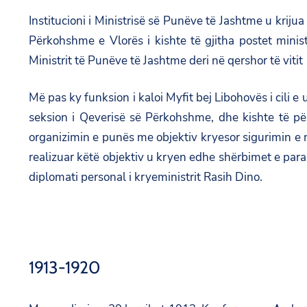
Institucioni i Ministrisë së Punëve të Jashtme u krij
Përkohshme e Vlorës i kishte të gjitha postet minis
Ministrit të Punëve të Jashtme deri në qershor të vitit
Më pas ky funksion i kaloi Myfit bej Libohovës i cili e
seksion i Qeverisë së Përkohshme, dhe kishte të përca
organizimin e punës me objektiv kryesor sigurimin e
realizuar këtë objektiv u kryen edhe shërbimet e par
diplomati personal i kryeministrit Rasih Dino.
1913-1920