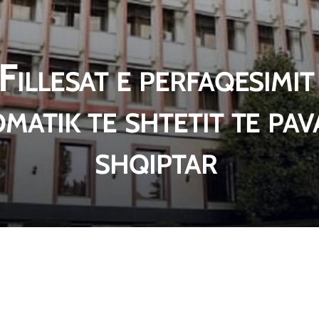
Fillesat e perfaqesimit
omatik te shtetit te pa
shqiptar