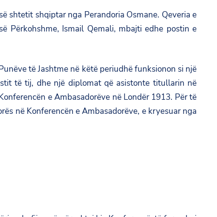
ë së shtetit shqiptar nga Perandoria Osmane. Qeveria e
ë së Përkohshme, Ismail Qemali, mbajti edhe postin e
 së Punëve të Jashtme në këtë periudhë funksionon si një
it të tij, dhe një diplomat që asistonte titullarin në
në Konferencën e Ambasadorëve në Londër 1913. Për të
 Vlorës në Konferencën e Ambasadorëve, e kryesuar nga