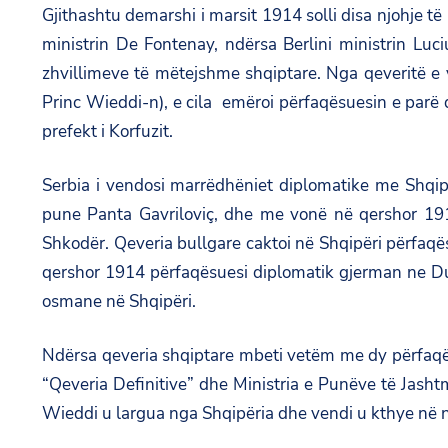
Gjithashtu demarshi i marsit 1914 solli disa njohje t
ministrin De Fontenay, ndërsa Berlini ministrin Lu
zhvillimeve të mëtejshme shqiptare. Nga qeveritë e 
Princ Wieddi-n), e cila emëroi përfaqësuesin e parë 
prefekt i Korfuzit.
Serbia i vendosi marrëdhëniet diplomatike me Shqipë
pune Panta Gavriloviç, dhe me vonë në qershor 191
Shkodër. Qeveria bullgare caktoi në Shqipëri përfaqës
qershor 1914 përfaqësuesi diplomatik gjerman ne Durr
osmane në Shqipëri.
Ndërsa qeveria shqiptare mbeti vetëm me dy përfaqës
“Qeveria Definitive” dhe Ministria e Punëve të Jashtm
Wieddi u largua nga Shqipëria dhe vendi u kthye në n