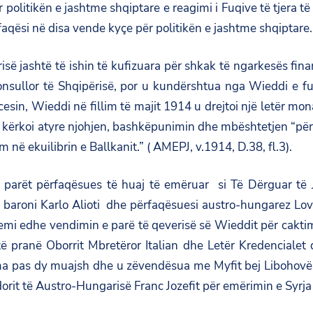
 politikën e jashtme shqiptare e reagimi i Fuqive të tjera 
aqësi në disa vende kyçe për politikën e jashtme shqiptare.
ë jashtë të ishin të kufizuara për shkak të ngarkesës fi
nsullor të Shqipërisë, por u kundërshtua nga Wieddi e fuq
cesin, Wieddi në fillim të majit 1914 u drejtoi një letër m
 kërkoi atyre njohjen, bashkëpunimin dhe mbështetjen “për 
ëm në ekuilibrin e Ballkanit.” ( AMEPJ, v.1914, D.38, fl.3).
ë parët përfaqësues të huaj të emëruar si Të Dërguar të
an baroni Karlo Alioti dhe përfaqësuesi austro-hungarez L
i edhe vendimin e parë të qeverisë së Wieddit për caktimi
të pranë Oborrit Mbretëror Italian dhe Letër Kredencialet
Roma pas dy muajsh dhe u zëvendësua me Myfit bej Libohovë
rit të Austro-Hungarisë Franc Jozefit për emërimin e Syrja 