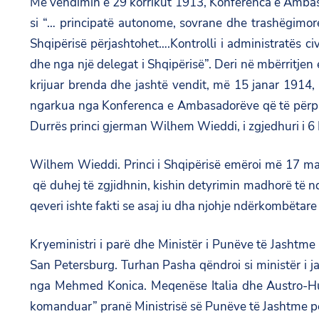
Me vendimin e 29 korrikut 1913, Konferenca e Ambasa
si “… principatë autonome, sovrane dhe trashëgimore
Shqipërisë përjashtohet….Kontrolli i administratës c
dhe nga një delegat i Shqipërisë”. Deri në mbërritjen e
krijuar brenda dhe jashtë vendit, më 15 janar 1914,
ngarkua nga Konferenca e Ambasadorëve që të përpuno
Durrës princi gjerman Wilhem Wieddi, i zgjedhuri i 6 F
Wilhem Wieddi. Princi i Shqipërisë emëroi më 17 mar
që duhej të zgjidhnin, kishin detyrimin madhorë të n
qeveri ishte fakti se asaj iu dha njohje ndërkombëtar
Kryeministri i parë dhe Ministër i Punëve të Jashtme 
San Petersburg. Turhan Pasha qëndroi si ministër i
nga Mehmed Konica. Meqenëse Italia dhe Austro-Hungar
komanduar” pranë Ministrisë së Punëve të Jashtme për