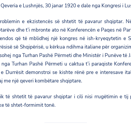
everia e Lushnjës, 30 janar 1920 e dale nga Kongresi i Lu
problemin e ekzistencës së shtetit të pavarur shqiptar. Në
tarëve dhe t’i mbronte ato në Konferencën e Paqes në Paris 
vendos që të mblidhej një kongres në ish-kryeqytetin e S
arësisë së Shqipërisë, u kërkua ndihma italiane për organiz
esohej nga Turhan Pashë Përmeti dhe Ministër i Punëve të 
r nga Turhan Pashë Përmeti u caktua t’i paraqiste Konfer
 Durrësit demonstroi se kishte rënë pre e interesave ita
aj me një qeveri kombëtare shqiptare.
ik të shtetit të pavarur shqiptar i cili nisi rrugëtimin e t
e të shtet-formimit tonë.​