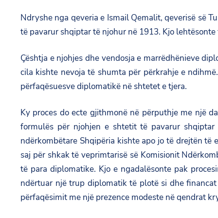
Ndryshe nga qeveria e Ismail Qemalit, qeverisë së T
të pavarur shqiptar të njohur në 1913. Kjo lehtësonte 
Çështja e njohjes dhe vendosja e marrëdhënieve dipl
cila kishte nevoja të shumta për përkrahje e ndihmë
përfaqësuesve diplomatikë në shtetet e tjera.
Ky proces do ecte gjithmonë në përputhje me një da
formulës për njohjen e shtetit të pavarur shqipta
ndërkombëtare Shqipëria kishte apo jo të drejtën të e
saj për shkak të veprimtarisë së Komisionit Ndërkomb
të para diplomatike. Kjo e ngadalësonte pak proces
ndërtuar një trup diplomatik të plotë si dhe financat 
përfaqësimit me një prezence modeste në qendrat krye