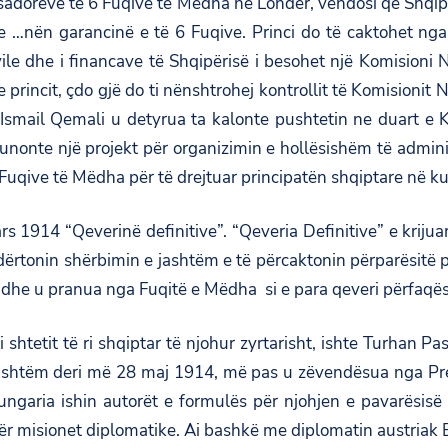
dorëve të 6 Fuqive te Mëdha në Londër, vendosi që Shqipëri
 …nën garancinë e të 6 Fuqive. Princi do të caktohet nga t
ivile dhe i financave të Shqipërisë i besohet një Komision
 princit, çdo gjë do ti nënshtrohej kontrollit të Komisionit
 Ismail Qemali u detyrua ta kalonte pushtetin ne duart e 
nte një projekt për organizimin e hollësishëm të adminis
uqive të Mëdha për të drejtuar principatën shqiptare në kufij
s 1914 “Qeverinë definitive”. “
Qeveria Definitive
” e kriju
dërtonin shërbimin e jashtëm e të përcaktonin përparësitë 
e dhe u pranua nga Fuqitë e Mëdha si e para qeveri përfaqës
i shtetit të ri shqiptar të njohur zyrtarisht, ishte Turha
 jashtëm deri më 28 maj 1914, më pas u zëvendësua nga Pre
ia ishin autorët e formulës për njohjen e pavarësisë së S
 misionet diplomatike. Ai bashkë me diplomatin austriak Bu