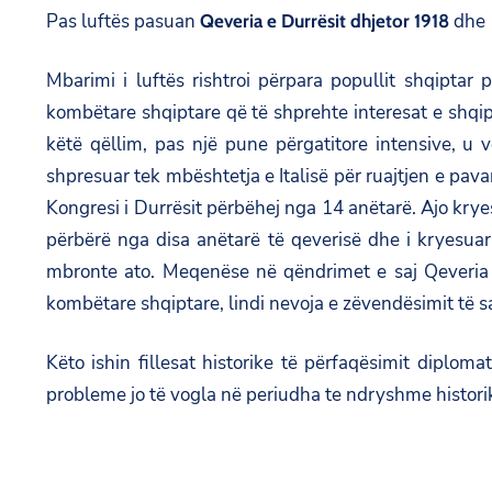
Pas luftës pasuan
dhe Q
Qeveria e Durrësit dhjetor 1918
Mbarimi i luftës rishtroi përpara popullit shqiptar 
kombëtare shqiptare që të shprehte interesat e shqip
këtë qëllim, pas një pune përgatitore intensive, u 
shpresuar tek mbështetja e Italisë për ruajtjen e pav
Kongresi i Durrësit përbëhej nga 14 anëtarë. Ajo kry
përbërë nga disa anëtarë të qeverisë dhe i kryesua
mbronte ato. Meqenëse në qëndrimet e saj Qeveria e
kombëtare shqiptare, lindi nevoja e zëvendësimit të s
Këto ishin fillesat historike të përfaqësimit diplomat
probleme jo të vogla në periudha te ndryshme historik