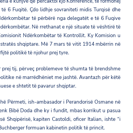
a e kufijve që përcaktoi kjo Konferencë, të formohej
ë 6 Fuqitë. Çdo lidhje sovraniteti midis Turqisë dhe
i Ndërkombëtar të përbërë nga delegatët e të 6 Fuqive
 Ndërkombëtar. Në rrethanat e një situate të vështirë të
Komisionit Ndërkombëtar të Kontrollit. Ky Komision u
tratës shqiptare. Më 7 mars të vitit 1914 mbërrin në
të politikë të njohur prej tyre.
ar prej tij, përveç problemeve të shumta të brendshme
politike në marrëdhëniet me jashtë. Avantazh për këtë
uese e shtetit të pavarur shqiptar.
n Pashë Përmeti, ish-ambasador i Perandorisë Osmane në
nk Bibë Doda dhe ky i fundit, mbas korrikut u pasua
hqipërisë, kapiten Castoldi, oficer Italian, ishte “i
chberger formuan kabinetin politik të princit.