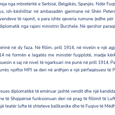
ë reja nga mbretëritë e Serbisë, Belgjikës, Spanjës. Ndër 
cius, ish-këshilltar në ambasadën gjermane në Shën Peter
vendeve të rajonit, e para ishte qeveria rumune (edhe për 
diplomatik nga rajoni ministrin Burzhele. Në qershor paraqi
rinë në dy faza. Në fillim, prill 1914, në nivelin e një a
4 në formën e legatës me ministër fuqiplotë, madje kërk
uesin e saj në nivel të ngarkuari me punë në prill 1914, Pa
ës njoftoi MPJ se deri në ardhjen e një përfaqësuesi të Po
ues diplomatikë të emëruar jashtë vendit dhe një kandida
e të Shqipërisë funksionuan deri në prag të fillimit të Lu
jë teatër lufte të shteteve ballkanike dhe të Fuqive të Mëd