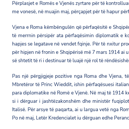
Përplasjet e Romës e Vjenës zyrtare për të kontrolluar
me vonesë, në muajin maj, përçapjet për të hapur përf
Vjena e Roma këmbëngulën që përfaqësitë e Shqipëris
të merrnin përsipër ata përfaqësimin diplomatik e ko
hapjes se legatave në vendet fqinje. Për të nxitur pro
për hipjen në fronin e Shqipërisë më 7 mars 1914 ai u
së shtetit të ri i destinuar të luajë një rol të rëndësish
Pas një përgjigjeje pozitive nga Roma dhe Vjena, t
Mbretëror të Princ Wieddit, ishin përfaqësuesi itali
para diplomatike në Romë e Vjenë. Në maj të 1914 kem
si i dërguar i jashtëzakonshëm dhe ministër fuqiplo
Italisë. Për arsye të paqarta, ai u largua vetë nga 
Po në maj, Letër Kredencialet iu dërguan edhe Perando