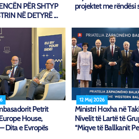
ENCËN PËR SHTYP
projektet me rëndësi st
RIN NË DETYRË ...
26
12 Maj 2026
mbasadorit Petrit
Ministri Hoxha në Tak
 Europe House,
Nivelit të Lartë të Gru
 – Dita e Evropës
“Miqve të Ballkanit Pe