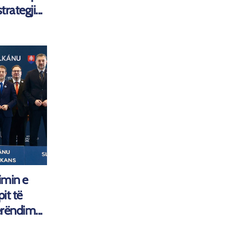
rategji...
imin e
pit të
rëndim...