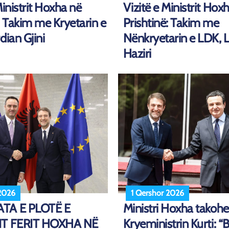
Ministrit Hoxha në
Vizitë e Ministrit Hox
: Takim me Kryetarin e
Prishtinë: Takim me
dian Gjini
Nënkryetarin e LDK, L
Haziri
 2026
1 Qershor 2026
TA E PLOTË E
Ministri Hoxha takoh
IT FERIT HOXHA NË
Kryeministrin Kurti: “