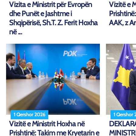
Vizita e Ministrit për Evropën
Vizitë e 
dhe Punët e Jashtme i
Prishtinë
Shqipërisë, Sh.T. Z. Ferit Hoxha
AAK, z Ar
në ...
1 Qershor 2026
1 Qershor
Vizitë e Ministrit Hoxha në
DEKLARA
Prishtinë: Takim me Kryetarin e
MINISTR