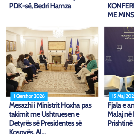
PDK-së, Bedri Hamza
KONFER
ME MINST
1 Qershor 2026
15 Maj 20
Mesazhi i Ministrit Hoxha pas
Fjala e a
takimit me Ushtruesen e
Malaj në
Detyrës së Presidentes së
Prishtinë
Kosovës, Al...