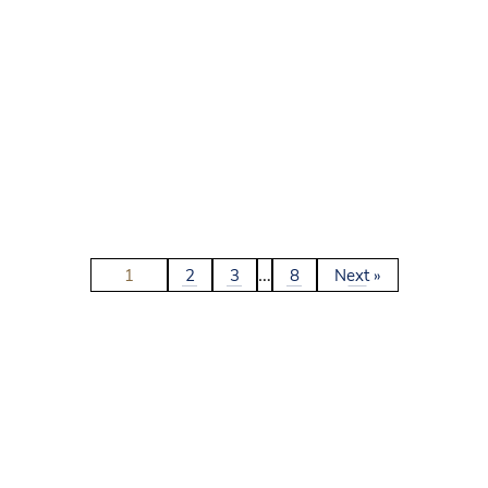
…
1
2
3
8
Next »