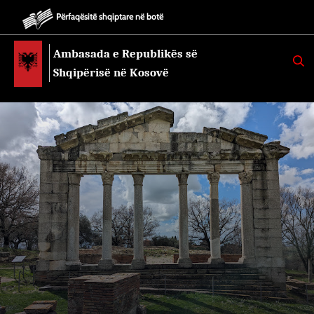
Përfaqësitë shqiptare në botë
Ambasada e Republikës së
K
E
Shqipërisë në Kosovë
R
K
O