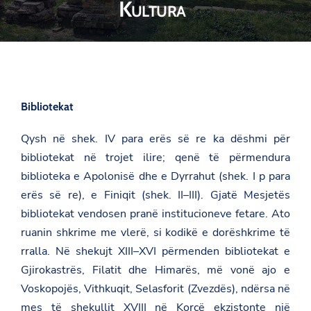
Kultura
Bibliotekat
Qysh në shek. IV para erës së re ka dëshmi për
bibliotekat në trojet ilire; qenë të përmendura
biblioteka e Apolonisë dhe e Dyrrahut (shek. I p para
erës së re), e Finiqit (shek. II–III). Gjatë Mesjetës
bibliotekat vendosen pranë institucioneve fetare. Ato
ruanin shkrime me vlerë, si kodikë e dorëshkrime të
rralla. Në shekujt XIII–XVI përmenden bibliotekat e
Gjirokastrës, Filatit dhe Himarës, më vonë ajo e
Voskopojës, Vithkuqit, Selasforit (Zvezdës), ndërsa në
mes të shekullit XVIII në Korçë ekzistonte një