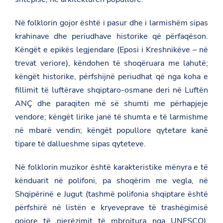
Në folklorin gojor është i pasur dhe i larmishëm sipas
krahinave dhe periudhave historike që përfaqëson.
Këngët e epikës legjendare (Eposi i Kreshnikëve – në
trevat veriore), këndohen të shoqëruara me lahutë;
këngët historike, përfshijnë periudhat që nga koha e
fillimit të luftërave shqiptaro-osmane deri në Luftën
ANÇ dhe paraqiten më së shumti me përhapjeje
vendore; këngët lirike janë të shumta e të larmishme
në mbarë vendin; këngët popullore qytetare kanë
tipare të dallueshme sipas qyteteve.
Në folklorin muzikor është karakteristike mënyra e të
kënduarit në polifoni, pa shoqërim me vegla, në
Shqipërinë e Jugut (tashmë polifonia shqiptare është
përfshirë në listën e kryeveprave të trashëgimisë
gojore të njerëzimit të mbrojtura nga UNESCO),