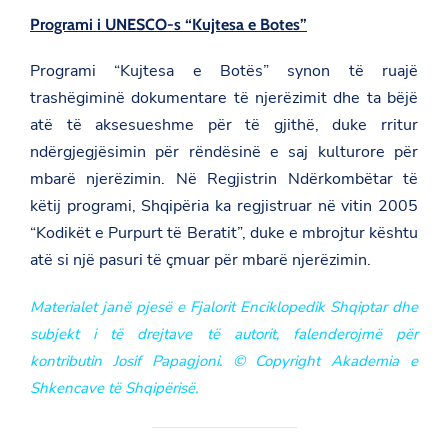
Programi i UNESCO-s “Kujtesa e Botes”
Programi “Kujtesa e Botës” synon të ruajë
trashëgiminë dokumentare të njerëzimit dhe ta bëjë
atë të aksesueshme për të gjithë, duke rritur
ndërgjegjësimin për rëndësinë e saj kulturore për
mbarë njerëzimin. Në Regjistrin Ndërkombëtar të
këtij programi, Shqipëria ka regjistruar në vitin 2005
“Kodikët e Purpurt të Beratit”, duke e mbrojtur kështu
atë si një pasuri të çmuar për mbarë njerëzimin.
Materialet janë pjesë e Fjalorit Enciklopedik Shqiptar dhe
subjekt i të drejtave të autorit, falenderojmë për
kontributin Josif Papagjoni. © Copyright Akademia e
Shkencave të Shqipërisë.