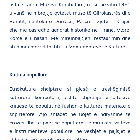
lista e parë e Muzeve Kombëtarë, kurse në vitin 1961
u vunë në mbrojtje qytetet-muze të Gjirokastrës dhe
Beratit, nëntoka e Durrësit, Pazari i Vjetër i Krujës
dhe më pas edhe qendrat historike në Tiranë, Vlorë,
Korçë e Elbasan. Me mirëmbajtjen, restaurimin dhe
studimin merret
Instituti i Monumenteve të Kulturës
.
Kultura popullore
Etnokultura shqiptare si pjesë e trashëgimisë
kulturore kombëtare, është shprehje e aftësive
krijuese të popullit në fushën e kulturës materiale e
shpirtërore. Ajo shfaqet në llojet e ndryshme të
prozës dhe të poezisë popullore, të muzikës, valleve
e instrumenteve popullore, në veshjet e pajisjet e
shtëpisë, në arkitekturën popullore.