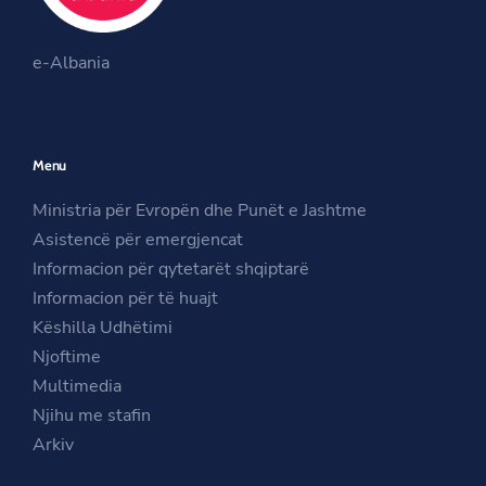
O
k
a
O
p
m
e-Albania
p
e
O
e
n
p
n
s
e
Menu
s
i
n
i
n
s
Ministria për Evropën dhe Punët e Jashtme
n
a
i
Asistencë për emergjencat
a
n
n
Informacion për qytetarët shqiptarë
n
e
a
Informacion për të huajt
e
w
n
Këshilla Udhëtimi
w
w
e
Njoftime
w
i
w
Multimedia
i
n
w
Njihu me stafin
n
d
i
Arkiv
d
o
n