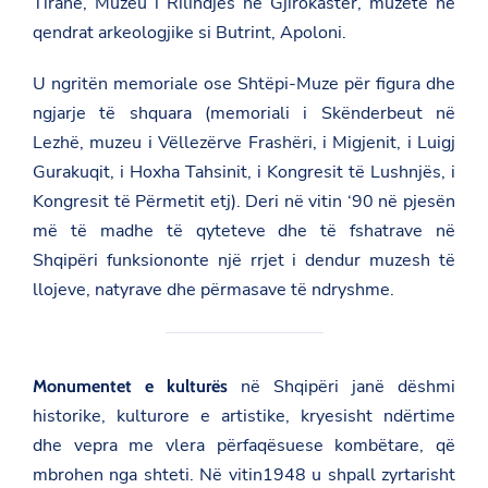
Tiranë, Muzeu i Rilindjes në Gjirokastër, muzetë në
qendrat arkeologjike si Butrint, Apoloni.
U ngritën memoriale ose Shtëpi-Muze për figura dhe
ngjarje të shquara (memoriali i Skënderbeut në
Lezhë, muzeu i Vëllezërve Frashëri, i Migjenit, i Luigj
Gurakuqit, i Hoxha Tahsinit, i Kongresit të Lushnjës, i
Kongresit të Përmetit etj). Deri në vitin ‘90 në pjesën
më të madhe të qyteteve dhe të fshatrave në
Shqipëri funksiononte një rrjet i dendur muzesh të
llojeve, natyrave dhe përmasave të ndryshme.
në Shqipëri janë dëshmi
Monumentet e kulturës
historike, kulturore e artistike, kryesisht ndërtime
dhe vepra me vlera përfaqësuese kombëtare, që
mbrohen nga shteti. Në vitin1948 u shpall zyrtarisht