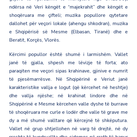
ndërsa në Veri këngët e “majekrahit” dhe këngët e
shoqëruara me çifteli; muzika popullore qytetare
dallohet për veçori lokale (ahengu shkodran), muzika
e Shqipërisë së Mesme (Elbasan, Tiranë) dhe e
Beratit, Korçës, Vlorës.
Kërcimi popullor është shumë i larmishëm. Vallet
janë të gjalla, shpesh me lëvizje të forta; ato
paraqiten me veçori sipas krahinave, gjinive e numrit
të pjesëmarrësve. Në Shqipërinë e Veriut janë
karakteristike vallja e logut (që kërcehet në heshtje)
dhe vallja njëshe; në krahinat lindore dhe në
Shqipërinë e Mesme kërcehen valle dyshe të burrave
të shoqëruara me curle e lodër dhe valle të grave me
dy a më shumë valltare që kërcejnë të shkëputura.
Vallet në grup shtjellohen në varg të drejtë, në dy