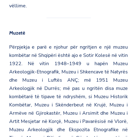
vëllime.
Muzetë
Përpjekja e parë e njohur për ngritjen e një muzeu
kombëtar në Shqipëri është ajo e
Sotir Kolesë
në vitin
1922. Në vitin 1948–1949 u hapën Muzeu
Arkeologjik-Etnografik, Muzeu i Shkencave të Natyrës
dhe Muzeu i Luftës ANÇ; më 1951 Muzeu
Arkeologjik në Durrës; më pas u ngritën disa muze
kombëtarë të tipave të ndryshëm, si Muzeu Historik
Kombëtar, Muzeu i Skënderbeut në Krujë, Muzeu i
Armëve në Gjirokastër, Muzeu i Arsimit dhe Muzeu i
Artit Mesjetar në Korçë, Muzeu i Pavarësisë në Vlorë,
Muzeu Arkeologjik dhe Ekspozita Etnografike në