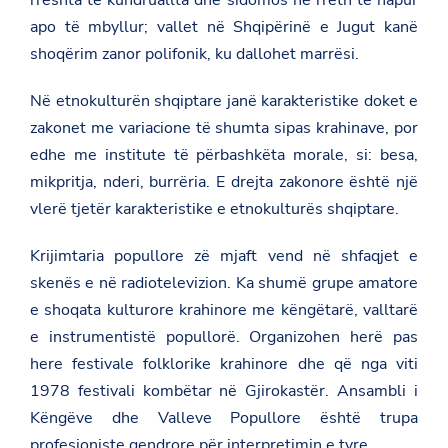
rreshta të kundruallta dhe sidomos në rreth të hapur
apo të mbyllur; vallet në Shqipërinë e Jugut kanë
shoqërim zanor polifonik, ku dallohet marrësi.
Në etnokulturën shqiptare janë karakteristike doket e
zakonet me variacione të shumta sipas krahinave, por
edhe me institute të përbashkëta morale, si: besa,
mikpritja, nderi, burrëria.
E drejta zakonore
është një
vlerë tjetër karakteristike e etnokulturës shqiptare.
Krijimtaria popullore zë mjaft vend në shfaqjet e
skenës e në radiotelevizion. Ka shumë grupe amatore
e shoqata kulturore krahinore me këngëtarë, valltarë
e instrumentistë popullorë. Organizohen herë pas
here festivale folklorike krahinore dhe që nga viti
1978 festivali kombëtar në Gjirokastër. Ansambli i
Këngëve dhe Valleve Popullore është trupa
profesioniste qendrore për interpretimin e tyre.