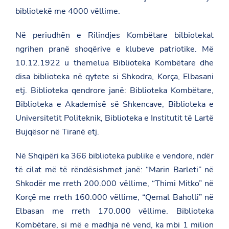
bibliotekë me 4000 vëllime.
Në periudhën e Rilindjes Kombëtare bilbiotekat
ngrihen pranë shoqërive e klubeve patriotike. Më
10.12.1922 u themelua
Biblioteka Kombëtare
dhe
disa biblioteka në qytete si Shkodra, Korça, Elbasani
etj. Biblioteka qendrore janë: Biblioteka Kombëtare,
Biblioteka e Akademisë së Shkencave, Biblioteka e
Universitetit Politeknik, Biblioteka e Institutit të Lartë
Bujqësor në Tiranë etj.
Në Shqipëri ka 366 biblioteka publike e vendore, ndër
të cilat më të rëndësishmet janë: “Marin Barleti” në
Shkodër me rreth 200.000 vëllime, “Thimi Mitko” në
Korçë me rreth 160.000 vëllime, “Qemal Baholli” në
Elbasan me rreth 170.000 vëllime. Biblioteka
Kombëtare, si më e madhja në vend, ka mbi 1 milion