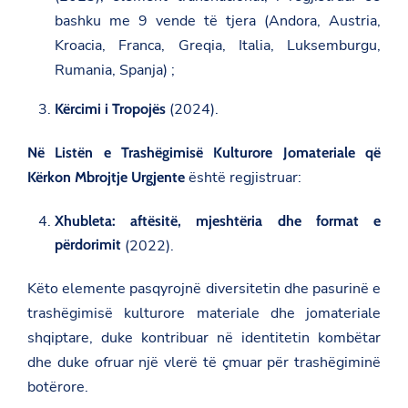
bashku me 9 vende të tjera (Andora, Austria,
Kroacia, Franca, Greqia, Italia, Luksemburgu,
Rumania, Spanja) ;
(2024).
Kërcimi i Tropojës
Në Listën e Trashëgimisë Kulturore Jomateriale që
është regjistruar:
Kërkon Mbrojtje Urgjente
Xhubleta: aftësitë, mjeshtëria dhe format e
përdorimit
(2022).
Këto elemente pasqyrojnë diversitetin dhe pasurinë e
trashëgimisë kulturore materiale dhe jomateriale
shqiptare, duke kontribuar në identitetin kombëtar
dhe duke ofruar një vlerë të çmuar për trashëgiminë
botërore.