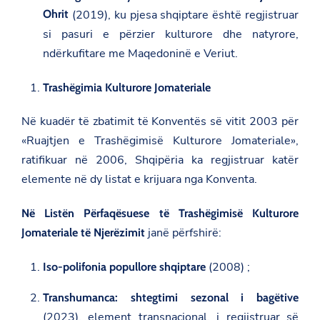
Ohrit
(2019), ku pjesa shqiptare është regjistruar
si pasuri e përzier kulturore dhe natyrore,
ndërkufitare me Maqedoninë e Veriut.
Trashëgimia Kulturore Jomateriale
Në kuadër të zbatimit të Konventës së vitit 2003 për
«Ruajtjen e Trashëgimisë Kulturore Jomateriale»,
ratifikuar në 2006, Shqipëria ka regjistruar katër
elemente në dy listat e krijuara nga Konventa.
Në Listën Përfaqësuese të Trashëgimisë Kulturore
janë përfshirë:
Jomateriale të Njerëzimit
(2008) ;
Iso-polifonia popullore shqiptare
Transhumanca: shtegtimi sezonal i bagëtive
(2023), element transnacional, i regjistruar së