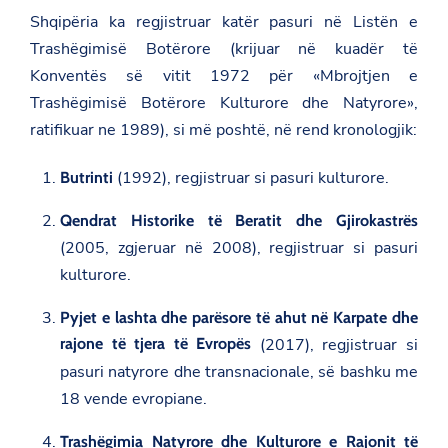
Shqipëria ka regjistruar katër pasuri në Listën e
Trashëgimisë Botërore (krijuar në kuadër të
Konventës së vitit 1972 për «Mbrojtjen e
Trashëgimisë Botërore Kulturore dhe Natyrore»,
ratifikuar ne 1989), si më poshtë, në rend kronologjik:
(1992), regjistruar si pasuri kulturore.
Butrinti
Qendrat Historike të Beratit dhe Gjirokastrës
(2005, zgjeruar në 2008), regjistruar si pasuri
kulturore.
Pyjet e lashta dhe parësore të ahut në Karpate dhe
rajone të tjera të Evropës
(2017), regjistruar si
pasuri natyrore dhe transnacionale, së bashku me
18 vende evropiane.
Trashëgimia Natyrore dhe Kulturore e Rajonit të