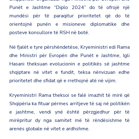
Punët e Jashtme “Diplo 2024” do të ofrojë një
mundësi për të paraqitur prioritetet që do të
orientojnë punën e misioneve diplomatike dhe
posteve konsullore të RSH në botë.
Në fjalët e tyre përshëndetëse, Kryeministri edi Rama
dhe Ministri për Evropën dhe Punët e Jashtme, Igli
Hasani theksuan evolucionin e politikës së jashtme
shqiptare në vitet e fundit, teksa nënvizuan edhe
prioritetet dhe sfidat që e rrethojnë atë në vijim.
Kryeministri Rama theksoi se falë imazhit të mirë që
Shqipëria ka fituar përmes arritjeve të saj në politikën
e jashtme, vendi ynë është përzgjedhur për të
mirëpritur dy nga samitet më të rëndësishme të
arenës globale në vitet e ardhshme.