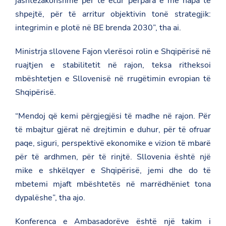
jashtëzakonshme për të ecur përpara e me hapa të
a
i
b
t
t
shpejtë, për të arritur objektivin tonë strategjik:
o
.
t
o
integrimin e plotë në BE brenda 2030”, tha ai.
g
e
k
o
r
v
Ministrja sllovene Fajon vlerësoi rolin e Shqipërisë në
.
a
ruajtjen e stabilitetit në rajon, teksa ritheksoi
l
mbështetjen e Sllovenisë në rrugëtimin evropian të
/
k
Shqipërisë.
o
s
o
“Mendoj që kemi përgjegjësi të madhe në rajon. Për
v
të mbajtur gjërat në drejtimin e duhur, për të ofruar
a
/
paqe, siguri, perspektivë ekonomike e vizion të mbarë
n
për të ardhmen, për të rinjtë. Sllovenia është një
e
w
mike e shkëlqyer e Shqipërisë, jemi dhe do të
s
r
mbetemi mjaft mbështetës në marrëdhëniet tona
o
dypalëshe”, tha ajo.
o
m
/
Konferenca e Ambasadorëve është një takim i
k