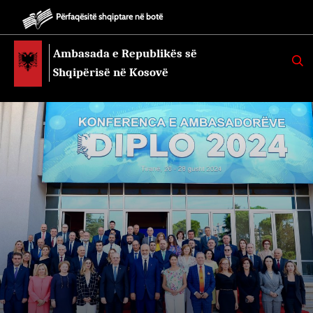
Përfaqësitë shqiptare në botë
Ambasada e Republikës së
K
E
Shqipërisë në Kosovë
R
K
O