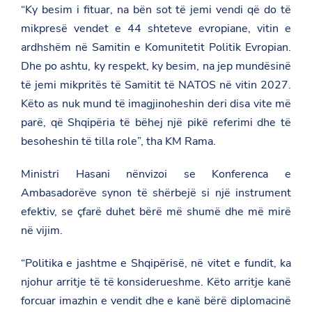
“Ky besim i fituar, na bën sot të jemi vendi që do të
mikpresë vendet e 44 shteteve evropiane, vitin e
ardhshëm në Samitin e Komunitetit Politik Evropian.
Dhe po ashtu, ky respekt, ky besim, na jep mundësinë
të jemi mikpritës të Samitit të NATOS në vitin 2027.
Këto as nuk mund të imagjinoheshin deri disa vite më
parë, që Shqipëria të bëhej një pikë referimi dhe të
besoheshin të tilla role”, tha KM Rama.
Ministri Hasani nënvizoi se Konferenca e
Ambasadorëve synon të shërbejë si një instrument
efektiv, se çfarë duhet bërë më shumë dhe më mirë
në vijim.
“Politika e jashtme e Shqipërisë, në vitet e fundit, ka
njohur arritje të të konsiderueshme. Këto arritje kanë
forcuar imazhin e vendit dhe e kanë bërë diplomacinë