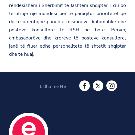
o
rëndësishëm i Shërbimit të Jashtëm shqiptar, i cili do
n
të ofrojë një mundësi për të paraqitur prioritetet që
f
e
do të orientojnë punën e misioneve diplomatike dhe
r
posteve konsullore të RSH në botë. Përveç
e
n
ambasadorëve dhe krerëve të posteve konsullore,
c
janë të ftuar edhe personalitete të shtetit shqiptar
a
-
dhe të huaj.
e
-
a
m
b
a
Lidhu me Ne
s
F
T
I
a
a
w
n
d
c
i
s
o
e
t
t
r
b
t
a
e
o
e
g
v
o
r
r
e
O
k
a
-
O
p
m
h