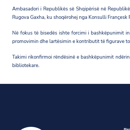
Ambasadori i Republikës së Shqipërisë në Republikën 
Rugova Gaxha, ku shoqërohej nga Konsulli Françesk 
Në fokus të bisedës ishte forcimi i bashkëpunimit i
promovimin dhe lartësimin e kontributit të figurave t
Takimi rikonfirmoi rëndësinë e bashkëpunimit ndëri
bibliotekare.
Me