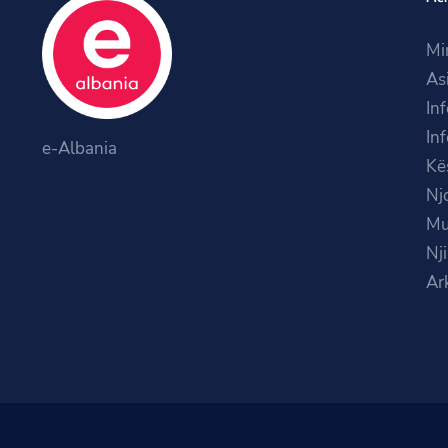
Mi
As
In
In
e-Albania
Kë
Nj
Mu
Nj
Ar