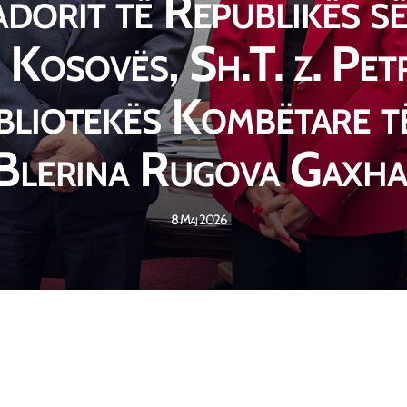
adorit të Republikës s
 Kosovës, Sh.T. z. Pet
bliotekës Kombëtare t
Blerina Rugova Gaxh
8 Maj 2026