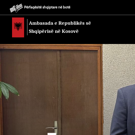
Përfaqësitë shqiptare në botë
Ambasada e Republikës së
Shqipërisë në Kosovë