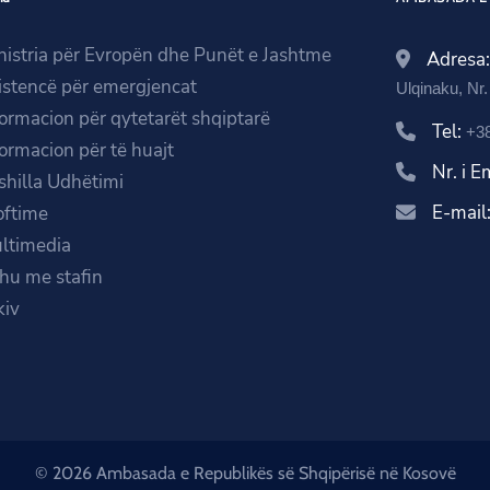
nistria për Evropën dhe Punët e Jashtme
Adresa
istencë për emergjencat
Ulqinaku, Nr
formacion për qytetarët shqiptarë
Tel:
+38
formacion për të huajt
Nr. i 
shilla Udhëtimi
E-mail
oftime
ltimedia
ihu me stafin
kiv
© 2026 Ambasada e Republikës së Shqipërisë në Kosovë