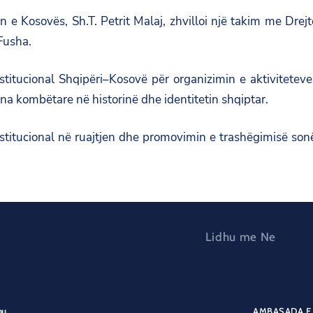
e Kosovës, Sh.T. Petrit Malaj, zhvilloi një takim me Drej
Fusha.
nstitucional Shqipëri–Kosovë për organizimin e aktivitet
ona kombëtare në historinë dhe identitetin shqiptar.
nstitucional në ruajtjen dhe promovimin e trashëgimisë so
Lidhu me Ne
nu
AMBASADA E 