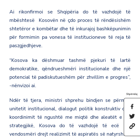
Ai rikonfirmoi se Shqipëria do të vazhdojë të
mbështesë Kosovën në çdo proces të rëndësishëm
shtetëror e kombëtar dhe të inkurajoj bashkëpunimin
për formimin pa vonesa të institucioneve të reja të
paszgjedhjeve.
“Kosova ka dëshmuar tashmë pjekuri të lartë
demokratike, qëndrueshmëri institucionale dhe një
potencial të padiskutueshëm për zhvillim e progres”,
-nënvizoi ai.
Shpërndaj
Ndër të tjera, ministri shprehu bindjen se përmes
S
unitetit institucional, dialogut politik konstruktiv dhe
h
S
koordinimit të ngushtë me miqtë dhe aleatët e saj
a
h
r
strategjikë, Kosova do të vazhdojë të ecë me
h
a
e
t
r
t
vendosmëri drejt realizimit të aspiratës së natyrshme
t
e
h