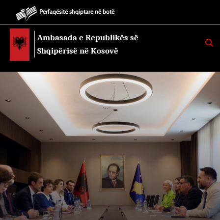
Përfaqësitë shqiptare në botë
Ambasada e Republikës së
K
E
Shqipërisë në Kosovë
R
K
O