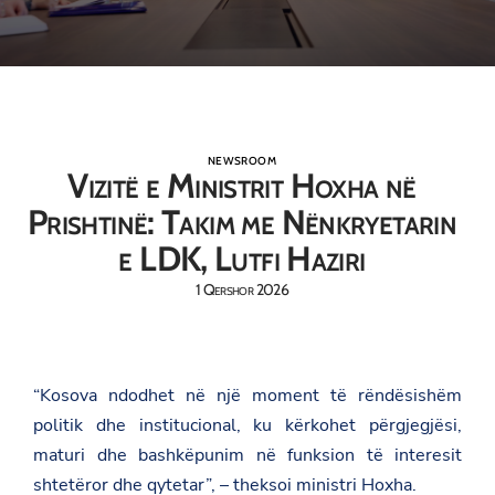
NEWSROOM
Vizitë e Ministrit Hoxha në
Prishtinë: Takim me Nënkryetarin
e LDK, Lutfi Haziri
1 Qershor 2026
“Kosova ndodhet në një moment të rëndësishëm
politik dhe institucional, ku kërkohet përgjegjësi,
maturi dhe bashkëpunim në funksion të interesit
shtetëror dhe qytetar”, – theksoi ministri Hoxha.