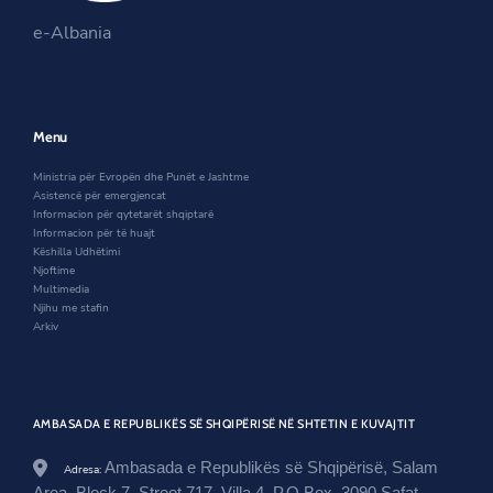
s
i
n
b
t
t
i
n
s
o
e-Albania
.
t
n
a
i
o
g
e
a
n
n
k
o
r
n
e
a
v
e
w
n
.
w
w
e
a
w
i
w
Menu
l
i
n
w
/
n
d
i
Ministria për Evropën dhe Punët e Jashtme
k
d
o
n
Asistencë për emergjencat
u
o
w
d
Informacion për qytetarët shqiptarë
w
w
o
Informacion për të huajt
a
w
Këshilla Udhëtimi
i
Njoftime
t
Multimedia
/
Njihu me stafin
n
Arkiv
e
w
s
r
o
AMBASADA E REPUBLIKËS SË SHQIPËRISË NË SHTETIN E KUVAJTIT
o
m
/
Ambasada e Republikës së Shqipërisë, Salam
Adresa:
i
Area, Block 7, Street 717, Villa 4, P.O.Box. 3090 Safat-