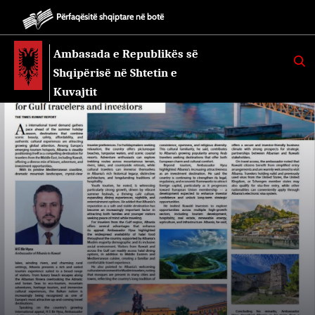
Përfaqësitë shqiptare në botë
Ambasada e Republikës së
K
E
Shqipërisë në Shtetin e
R
K
Kuvajtit
O