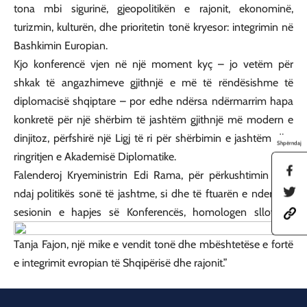
tona mbi sigurinë, gjeopolitikën e rajonit, ekonominë,
turizmin, kulturën, dhe prioritetin tonë kryesor: integrimin në
Bashkimin Europian.
Kjo konferencë vjen në një moment kyç – jo vetëm për
shkak të angazhimeve gjithnjë e më të rëndësishme të
diplomacisë shqiptare – por edhe ndërsa ndërmarrim hapa
konkretë për një shërbim të jashtëm gjithnjë më modern e
dinjitoz, përfshirë një Ligj të ri për shërbimin e jashtëm dhe
Shpërndaj
ringritjen e Akademisë Diplomatike.
S
Falenderoj Kryeministrin Edi Rama, për përkushtimin e tij
h
S
ndaj politikës sonë të jashtme, si dhe të ftuarën e nderit në
a
h
r
sesionin e hapjes së Konferencës, homologen sllovene
h
a
e
t
r
t
t
e
h
Tanja Fajon, një mike e vendit tonë dhe mbështetëse e fortë
p
t
i
s
h
e integrimit evropian të Shqipërisë dhe rajonit.”
s
:
i
p
/
s
a
/
p
g
a
a