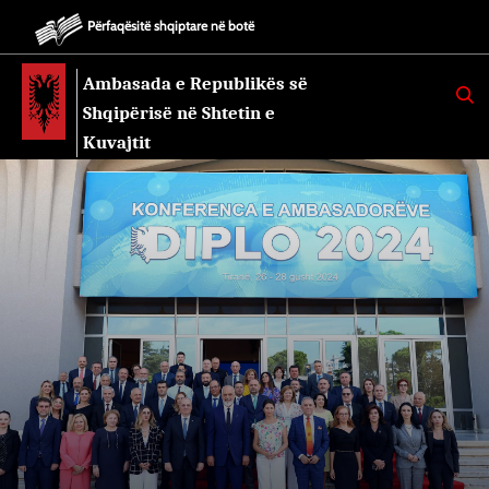
Përfaqësitë shqiptare në botë
Ambasada e Republikës së
K
E
Shqipërisë në Shtetin e
R
K
Kuvajtit
O