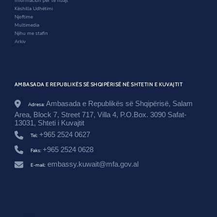
Informacion për të huajt
s
w
Këshilla Udhëtimi
r
Njoftime
o
Multimedia
o
Njihu me stafin
m
Arkiv
/
k
o
n
f
AMBASADA E REPUBLIKËS SË SHQIPËRISË NË SHTETIN E KUVAJTIT
e
r
e
Ambasada e Republikës së Shqipërisë, Salam
Adresa:
n
Area, Block 7, Street 717, Villa 4, P.O.Box. 3090 Safat-
c
13031, Shteti i Kuvajtit
a
+965 2524 0627
-
Tel:
e
+965 2524 0628
Faks:
-
a
embassy.kuwait@mfa.gov.al
E-mail:
m
b
a
s
a
d