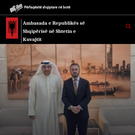
Përfaqësitë shqiptare në botë
Ambasada e Republikës së
K
E
Shqipërisë në Shtetin e
R
K
Kuvajtit
O