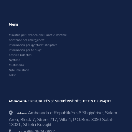
.
t
a
n
n
o
g
e
n
e
a
k
o
r
e
w
n
v
w
w
e
.
w
i
w
Menu
a
i
n
w
l
n
d
i
Ministria për Evropën dhe Punët e Jashtme
/
d
o
n
Asistencë për emergjencat
k
o
w
d
Informacion për qytetarët shqiptarë
u
w
o
Informacion për të huajt
w
w
Këshilla Udhëtimi
a
Njoftime
i
Multimedia
t
Njihu me stafin
/
Arkiv
n
e
w
s
r
AMBASADA E REPUBLIKËS SË SHQIPËRISË NË SHTETIN E KUVAJTIT
o
o
Ambasada e Republikës së Shqipërisë, Salam
m
Adresa:
/
Area, Block 7, Street 717, Villa 4, P.O.Box. 3090 Safat-
t
13031, Shteti i Kuvajtit
a
+965 2524 0627