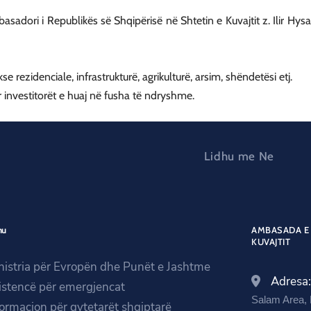
sadori i Republikës së Shqipërisë në Shtetin e Kuvajtit z. Ilir Hys
ezidenciale, infrastrukturë, agrikulturë, arsim, shëndetësi etj.
 investitorët e huaj në fusha të ndryshme.
Lidhu me Ne
nu
AMBASADA E 
KUVAJTIT
nistria për Evropën dhe Punët e Jashtme
Adresa
istencë për emergjencat
Salam Area, B
formacion për qytetarët shqiptarë