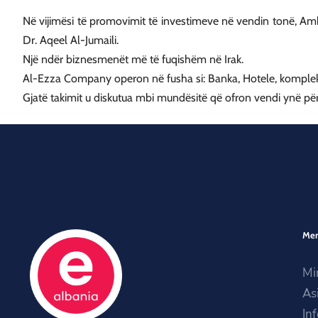
Në vijimësi të promovimit të investimeve në vendin tonë, Amba
Dr. Aqeel Al-Jumaili.
Një ndër biznesmenët më të fuqishëm në Irak.
Al-Ezza Company operon në fusha si: Banka, Hotele, komplekse r
Gjatë takimit u diskutua mbi mundësitë që ofron vendi ynë për
Me
Mi
As
In