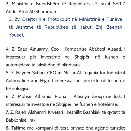
2. Ministrin e Brendshëm të Republikës së Irakut SH.T.Z
Abdul Amir Al-Shammari.
3. Zv. Drejtorin e Protokollit në Ministrinë e Punëve
të Jashtme të Republikës së Irakut, Znj. Zeenah
Yousef.
4. Z. Saad Alnuamy. Ceo i Kompanisë Ababeel Alsaad, i
interesuar për investime në Shqipëri në fushën e
automjeteve të luksit dhe të blinduara.
5. Z. Hayder Sultan, CEO at Masar Al Teqania for Industrial
Automation and High. I interesuar për projekte në fushën e
teknologjisë.
6. Z. Mohsin Alhamid, Pronar i Alasriya Group në Irak. I
interesuar të investojë në Shqipëri në fushën e hotelerisë.
7. Z. Rajeh Alshemri, Kryetari i Këshillit Bashkiak të qytetit të
Babilonisë, Irak.
8. Takime me kompani të tjera private dhe agjenci turistike