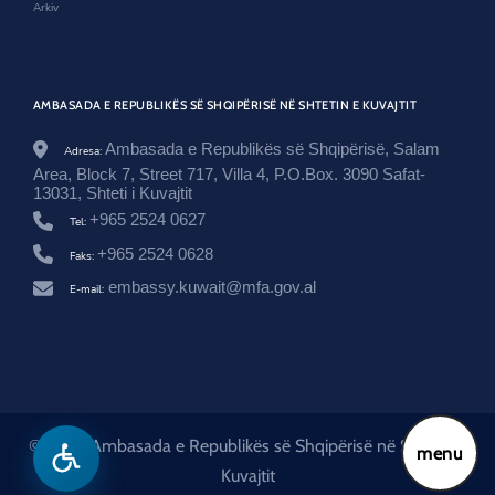
Arkiv
AMBASADA E REPUBLIKËS SË SHQIPËRISË NË SHTETIN E KUVAJTIT
Ambasada e Republikës së Shqipërisë, Salam
Adresa:
Area, Block 7, Street 717, Villa 4, P.O.Box. 3090 Safat-
13031, Shteti i Kuvajtit
+965 2524 0627
Tel:
+965 2524 0628
Faks:
embassy.kuwait@mfa.gov.al
E-mail:
© 2026 Ambasada e Republikës së Shqipërisë në Shtetin e
menu
Kuvajtit