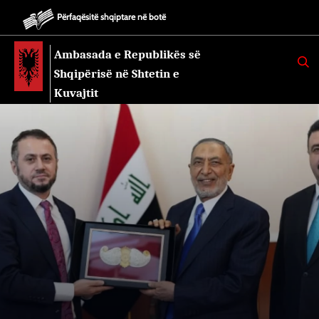
Përfaqësitë shqiptare në botë
Ambasada e Republikës së
K
E
Shqipërisë në Shtetin e
R
K
Kuvajtit
O