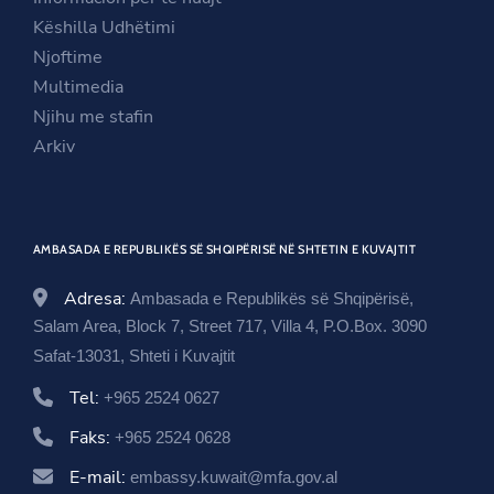
e
w
n
Këshilla Udhëtimi
w
w
e
Njoftime
w
i
w
Multimedia
i
n
w
Njihu me stafin
n
d
i
Arkiv
d
o
n
o
w
d
w
o
AMBASADA E REPUBLIKËS SË SHQIPËRISË NË SHTETIN E KUVAJTIT
w
Adresa:
Ambasada e Republikës së Shqipërisë,
Salam Area, Block 7, Street 717, Villa 4, P.O.Box. 3090
Safat-13031, Shteti i Kuvajtit
Tel:
+965 2524 0627
Faks:
+965 2524 0628
E-mail:
embassy.kuwait@mfa.gov.al