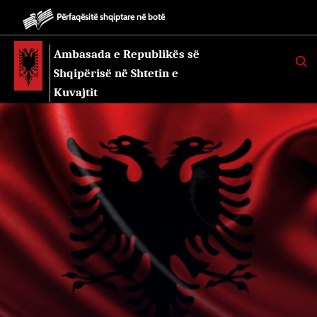
Përfaqësitë shqiptare në botë
Ambasada e Republikës së
K
E
Shqipërisë në Shtetin e
R
K
Kuvajtit
O