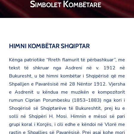
Simbolet Kombëtare
HIMNI KOMBËTAR SHQIPTAR
Kënga patriotike
“Rreth flamurit të përbashkuar”
, me
tekst të shkruar nga
Asdreni
në v. 1912 në
Bukuresht, u bë himni kombëtar i Shqipërisë që me
Shpalljen e Pavarësisë më 28 Nëntor 1912. Vjersha
e Asdrenit u këndua me muzikën e kompozitorit
rumun Ciprian Porumbesku (1853–1883) nga kori i
Shoqërisë së Shqiptarëve të Bukureshtit, prej ku e
solli në Shqipëri
H. Mosi
. Himnin e mësoi së pari
grupi koral i Korçës, i cili edhe e këndoi në Vlorë me
rastin e Shpalljes së Pavarësisë. Prej asaj kohe mori