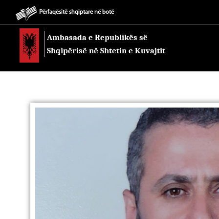
Përfaqësitë shqiptare në botë
Ambasada e Republikës së
Shqipërisë në Shtetin e Kuvajtit