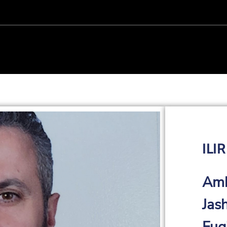
ILI
Amb
Jas