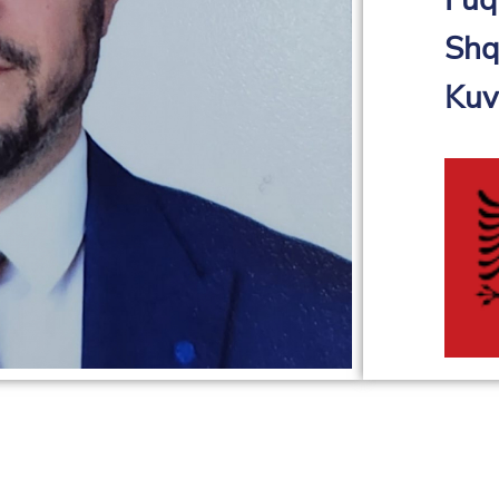
Fuq
Shq
Kuva