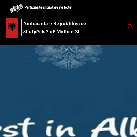
Përfaqësitë shqiptare në botë
Ambasada e Republikës së
K
E
Shqipërisë në Malin e Zi
R
K
O