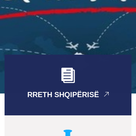
RRETH SHQIPËRISË