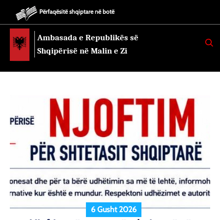
Përfaqësitë shqiptare në botë
Ambasada e Republikës së
K
E
Shqipërisë në Malin e Zi
R
K
O
6 Gusht 2026