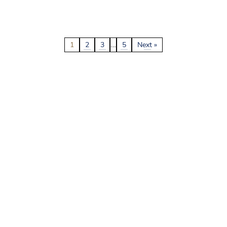
…
1
2
3
5
Next »