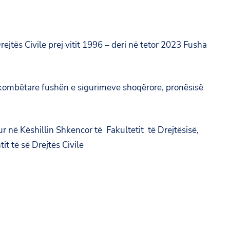
ejtës Civile prej vitit 1996 – deri në tetor 2023 Fusha
rkombëtare fushën e sigurimeve shoqërore, pronësisë
ur në Këshillin Shkencor të Fakultetit të Drejtësisë,
it të së Drejtës Civile