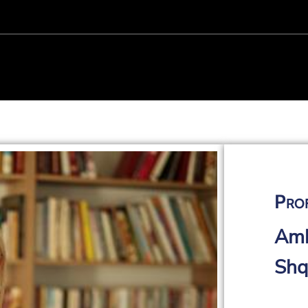
Prof
Amb
Shq