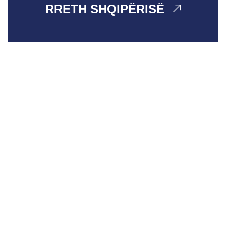
RRETH SHQIPËRISË