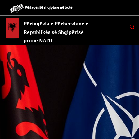
Përfaqësitë shqiptare në botë
Përfaqësia e Përhershme e
K
E
Republikës së Shqipërisë
R
K
pranë NATO
O