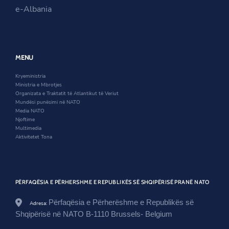
g
e
i
n
s
k
e-Albania
o
r
n
a
i
v
a
n
n
.
n
e
a
a
e
w
n
l
w
w
e
/
w
i
w
MENU
n
i
n
w
a
n
d
i
Kryeministria
t
d
o
n
Ministria e Mbrotjes
o
o
w
d
Organizata e Traktatit të Atlantikut të Veriut
/
w
o
Mundësi punësimi në NATO
n
w
Media NATO
e
Njoftime
w
Multimedia
s
Aktivitetet Tona
r
o
o
m
/
PËRFAQËSIA E PËRHERSHME E REPUBLIKËS SË SHQIPËRISË PRANË NATO
i
n
v
Përfaqësia e Përherëshme e Republikës së
Adresa:
e
Shqipërisë në NATO B-1110 Brussels- Belgium
s
t