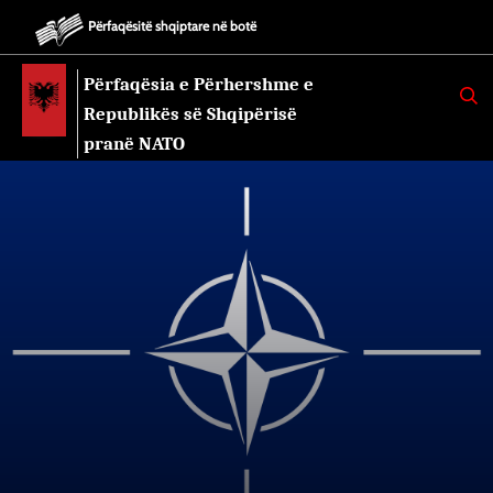
Përfaqësitë shqiptare në botë
Përfaqësia e Përhershme e
K
E
Republikës së Shqipërisë
R
K
pranë NATO
O