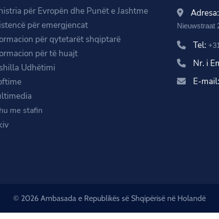
nistria për Evropën dhe Punët e Jashtme
Adresa
istencë për emergjencat
Nieuwstraat 
formacion për qytetarët shqiptarë
Tel:
+31
formacion për të huajt
Nr. i 
shilla Udhëtimi
E-mail
oftime
ltimedia
hu me stafin
kiv
© 2026 Ambasada e Republikës së Shqipërisë në Holandë