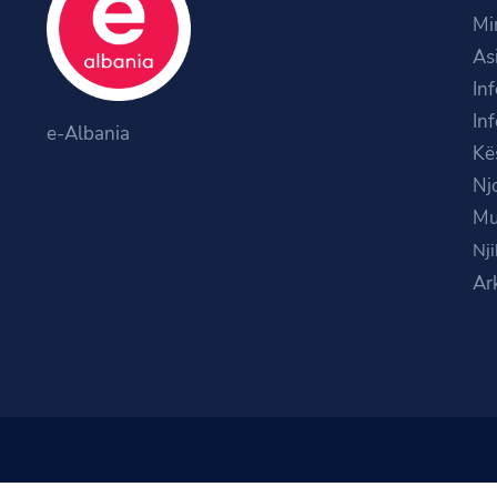
Mi
As
In
In
e-Albania
Kë
Nj
Mu
Nji
Ar