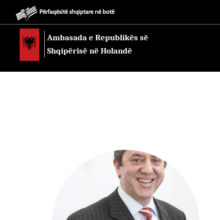
Përfaqësitë shqiptare në botë
Ambasada e Republikës së
Shqipërisë në Holandë