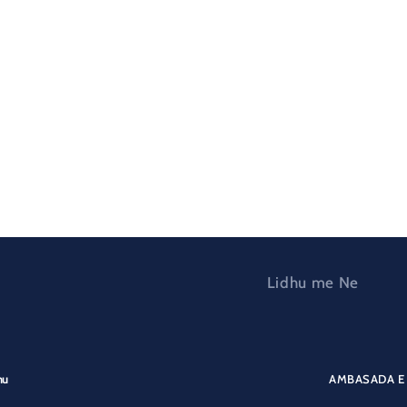
Lidhu me Ne
nu
AMBASADA E 