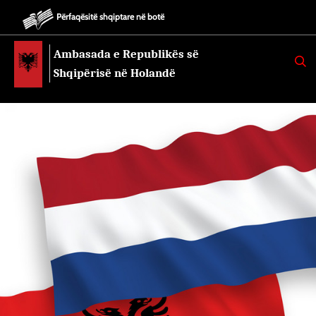
Përfaqësitë shqiptare në botë
Ambasada e Republikës së
K
E
Shqipërisë në Holandë
R
K
O