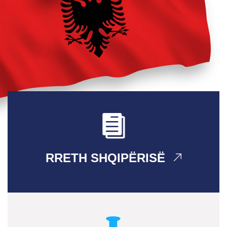
RRETH SHQIPËRISË