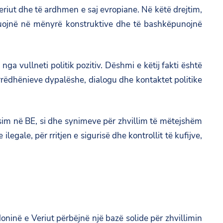
t
t
eriut dhe të ardhmen e saj evropiane. Në këtë drejtim,
e
p
h
ibuojnë në mënyrë konstruktive dhe të bashkëpunojnë
t
s
i
h
:
s
i
/
a vullneti politik pozitiv. Dëshmi e këtij fakti është
p
s
/
arrëdhënieve dypalëshe, dialogu dhe kontaktet politike
a
p
a
g
a
m
e
g
b
sim në BE, si dhe synimeve për zhvillim të mëtejshëm
o
e
a
gale, për rritjen e sigurisë dhe kontrollit të kufijve,
n
o
s
F
n
a
a
T
d
c
w
a
e
i
t
b
t
në e Veriut përbëjnë një bazë solide për zhvillimin
.