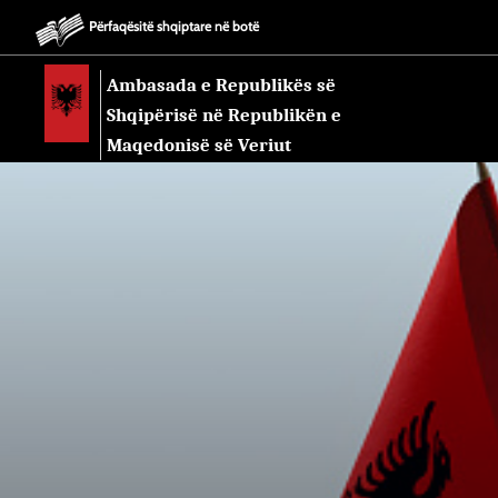
Përfaqësitë shqiptare në botë
Ambasada e Republikës së
Shqipërisë në Republikën e
Maqedonisë së Veriut