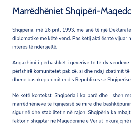
Marrëdhëniet Shqipëri-Maqedon
Shqipëria, më 26 prill 1993, me anë të një Deklara
diplomatike me këtë vend. Pas këtij akti është vijua
interes të ndërsjellë.
Angazhimi i përbashkët i qeverive të të dy vendeve to
përfshirë komunitetet pakicë, si dhe ndaj zbatimit t
dhënë bashkëpunimit midis Republikës së Shqipërisë
Në këtë kontekst, Shqipëria i ka parë dhe i sheh 
marrëdhënieve të fqinjësisë së mirë dhe bashkëpunimi
sigurinë dhe stabilitetin në rajon, Shqipëria ka mbaj
faktorin shqiptar në Maqedoninë e Veriut inkurajojnë