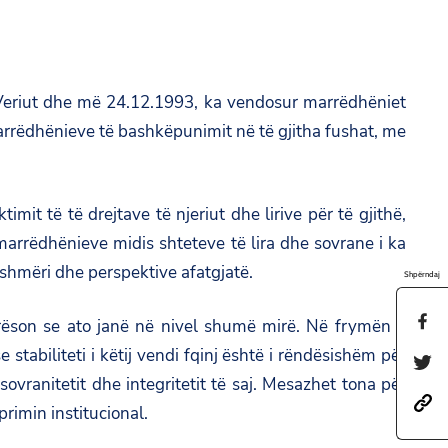
 Veriut dhe më 24.12.1993, ka vendosur marrëdhëniet
arrëdhënieve të bashkëpunimit në të gjitha fushat, me
it të të drejtave të njeriut dhe lirive për të gjithë,
marrëdhënieve midis shteteve të lira dhe sovrane i ka
hmëri dhe perspektive afatgjatë.
Shpërndaj
S
rëson se ato janë në nivel shumë mirë. Në frymën e
h
abiliteti i këtij vendi fqinj është i rëndësishëm për
S
a
ovranitetit dhe integritetit të saj. Mesazhet tona për
h
h
r
rimin institucional.
a
t
e
r