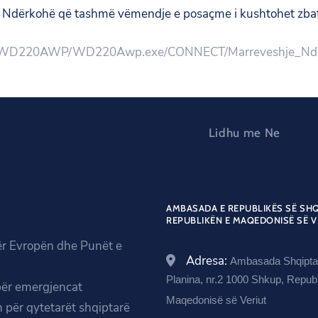
Ndërkohë që tashmë vëmendje e posaçme i kushtohet zbatim
v.al/WD220AWP/WD220Awp.exe/CONNECT/Marreveshje_Nd
Lidhu me Ne
AMBASADA E REPUBLIKËS SË SHQ
REPUBLIKËN E MAQEDONISË SË V
ër Evropën dhe Punët e
Adresa:
Ambasada Shqiptar
Planina, nr.2 1000 Shkup, Republ
për emergjencat
Maqedonisë së Veriut
 për qytetarët shqiptarë