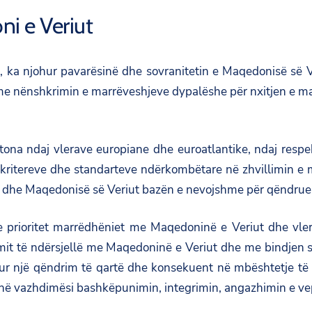
i e Veriut
te, ka njohur pavarësinë dhe sovranitetin e Maqedonisë së
r me nënshkrimin e marrëveshjeve dypalëshe për nxitjen e m
na ndaj vlerave europiane dhe euroatlantike, ndaj respektim
ë kritereve dhe standarteve ndërkombëtare në zhvillimin e 
 dhe Maqedonisë së Veriut bazën e nevojshme për qëndrues
me prioritet marrëdhëniet me Maqedoninë e Veriut dhe vle
t të ndërsjellë me Maqedoninë e Veriut dhe me bindjen se st
tur një qëndrim të qartë dhe konsekuent në mbështetje të s
 në vazhdimësi bashkëpunimin, integrimin, angazhimin e vep