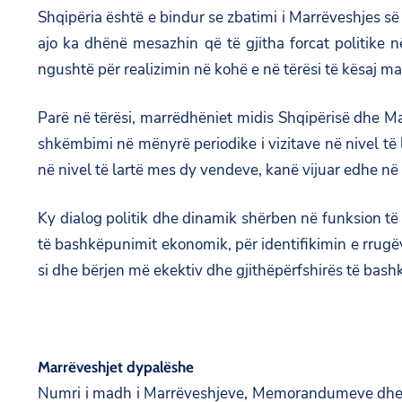
Shqipëria është e bindur se zbatimi i Marrëveshjes së
ajo ka dhënë mesazhin që të gjitha forcat politike
ngushtë për realizimin në kohë e në tërësi të kësaj ma
Parë në tërësi, marrëdhëniet midis Shqipërisë dhe Maq
shkëmbimi në mënyrë periodike i vizitave në nivel të 
në nivel të lartë mes dy vendeve, kanë vijuar edhe në
Ky dialog politik dhe dinamik shërben në funksion t
të bashkëpunimit ekonomik, për identifikimin e rrugëve
si dhe bërjen më ekektiv dhe gjithëpërfshirës të bash
Marrëveshjet dypalëshe
Numri i madh i Marrëveshjeve, Memorandumeve dhe Pr