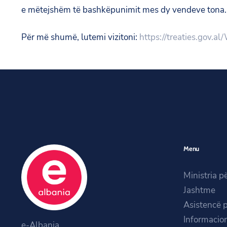
e mëtejshëm të bashkëpunimit mes dy vendeve tona. 
Për më shumë, lutemi vizitoni:
https://treaties.go
Menu
Ministria p
Jashtme
Asistencë 
Informacion
e-Albania