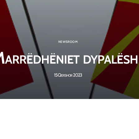
NEWSROOM
arrëdhëniet dypalësh
15 Qershor 2023