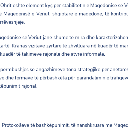
 Ohrit është element kyç për stabilitetin e Maqedonisë së V
 në Maqedonisë e Veriut, shqiptare e maqedone, të kontr
rrëveshjeje.
edonisë së Veriut janë shumë të mira dhe karakterizohen ng
lartë. Krahas vizitave zyrtare të zhvilluara në kuadër të m
 kuadër të takimeve rajonale dhe atyre informale.
ë përmbushjes së angazhimeve tona strategjike për anëtarë
 dhe formave të përbashkëta për parandalimin e trafiqeve ile
këpunimit rajonal.
otokolleve të bashkëpunimit, të nanshkruara me Maqedoni